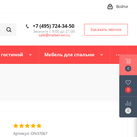
Войти
+7 (495) 724-34-50
Заказать звонок
Звоните с 9:00 до 21:00
sale@mebel-on.ru
 гостиной
Мебель для спальни
0
0
0
Артикул:
ON37067