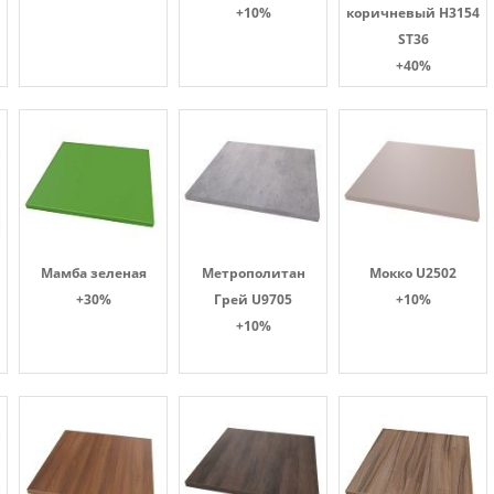
+10%
коричневый H3154
ST36
+40%
Мамба зеленая
Метрополитан
Мокко U2502
+30%
Грей U9705
+10%
+10%