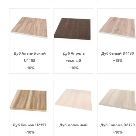
Дуб Альпийский
Дуб Апрель
Дуб белый D4430
U1158
темный
+15%
+10%
+10%
Дуб Каньон U2157
Дуб молочный
Дуб Сонома D8129
+10%
+10%