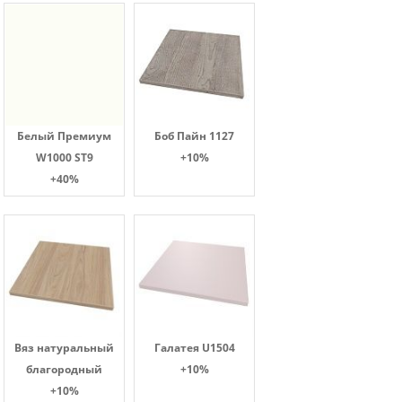
Белый Премиум
Боб Пайн 1127
W1000 ST9
+10%
+40%
Вяз натуральный
Галатея U1504
благородный
+10%
+10%