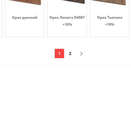
Орех донской
Орех Ликата D4087
Орех Тьеполо
+10%
+10%
1
2