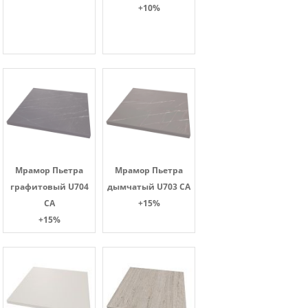
+10%
Мрамор Пьетра
Мрамор Пьетра
графитовый U704
дымчатый U703 CA
CA
+15%
+15%