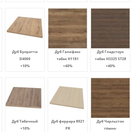
Дуб Бунратти
Дуб Галифакс
Дуб Гладстоун
D4069
табак Н1181
табак H3325 ST28
+10%
+40%
+40%
Дуб Табачный
Дуб феррара 8921
Дуб Чарльстон
+10%
PR
тёмно-