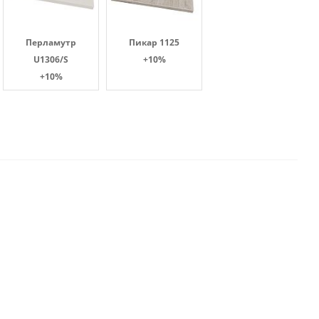
Перламутр
Пикар 1125
U1306/S
+10%
+10%