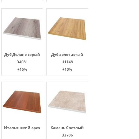
Дуб Делано серый
Дуб золотистый
D4081
U1148
+15%
+10%
Итальянский орех
Камень Светлый
U3706