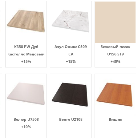
K358 PW Дуб
Азул Оникс С509
Бежевый песок
Кастелло Медовый
СА
U156 ST9
+15%
+15%
+40%
Велюр U7508
Венге U2108
Вишня
+10%