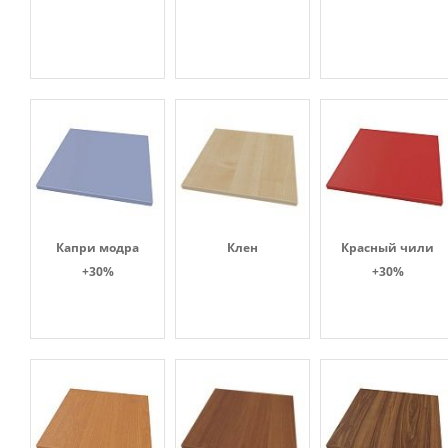
Капри модра
Клен
Красный чили
+30%
+30%