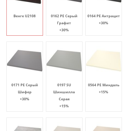
Венге U2108
0162 PE Серый
0164 PE Антрацит
Графит
+30%
+30%
0171 PE Серый
0197 SU
0564 PE Миндаль
Шифер
Шиншилла
+15%
+30%
Серая
+15%