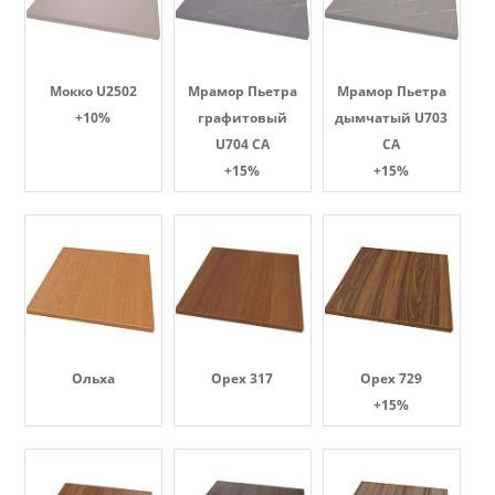
Мокко U2502
Мрамор Пьетра
Мрамор Пьетра
+10%
графитовый
дымчатый U703
U704 CA
CA
+15%
+15%
Ольха
Орех 317
Орех 729
+15%