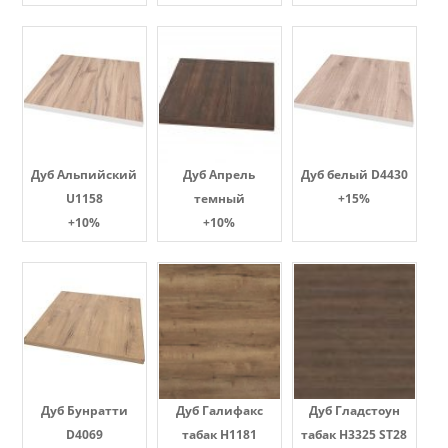
Дуб Альпийский
Дуб Апрель
Дуб белый D4430
U1158
темный
+15%
+10%
+10%
Дуб Бунратти
Дуб Галифакс
Дуб Гладстоун
D4069
табак Н1181
табак H3325 ST28