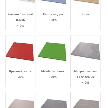
Камень Светлый
Капри модра
Клен
U3706
+30%
+10%
Красный чили
Мамба зеленая
Метрополитан
+30%
+30%
Грей U9705
+10%