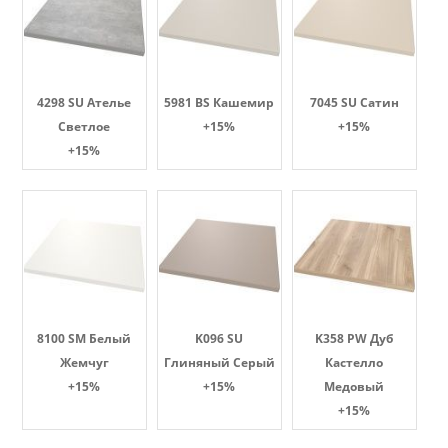
4298 SU Ателье
5981 BS Кашемир
7045 SU Сатин
Светлое
+15%
+15%
+15%
8100 SM Белый
K096 SU
K358 PW Дуб
Жемчуг
Глиняный Серый
Кастелло
+15%
+15%
Медовый
+15%