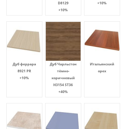
D8129
+10%
+10%
Дуб феррара
Дуб Чарльстон
Итальянский
8921 PR
тёмно-
орех
+10%
коричневый
H3154 ST36
+40%