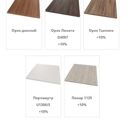
Орех донской
Орех Ликата
Орех Тьеполо
D4087
+10%
+10%
Перламутр
Пикар 1125
U1306/S
+10%
+10%