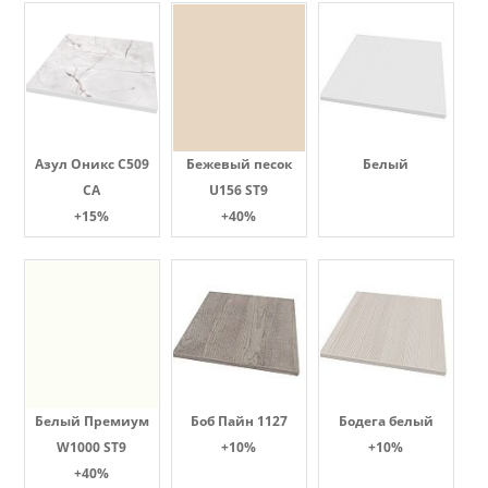
Азул Оникс С509
Бежевый песок
Белый
СА
U156 ST9
+15%
+40%
Белый Премиум
Боб Пайн 1127
Бодега белый
W1000 ST9
+10%
+10%
+40%