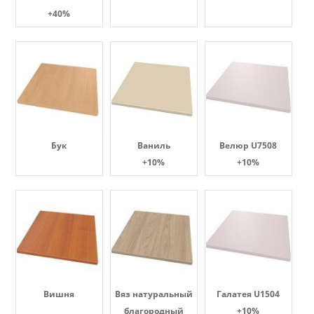
+40%
Бук
Ваниль
Велюр U7508
+10%
+10%
Вишня
Вяз натуральный
Галатея U1504
благородный
+10%