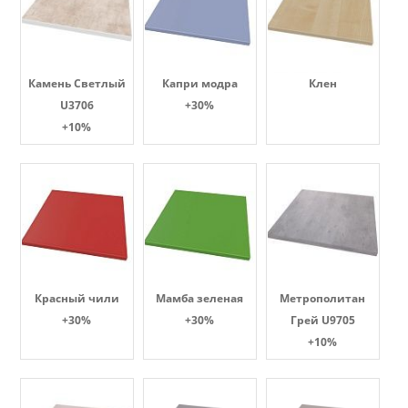
Камень Светлый
Капри модра
Клен
U3706
+30%
+10%
Красный чили
Мамба зеленая
Метрополитан
+30%
+30%
Грей U9705
+10%