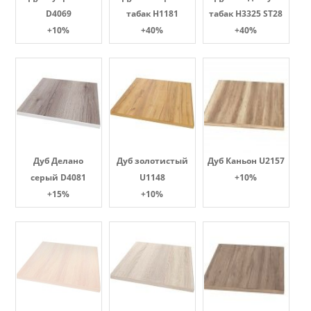
D4069
табак Н1181
табак H3325 ST28
+10%
+40%
+40%
Дуб Делано
Дуб золотистый
Дуб Каньон U2157
серый D4081
U1148
+10%
+15%
+10%