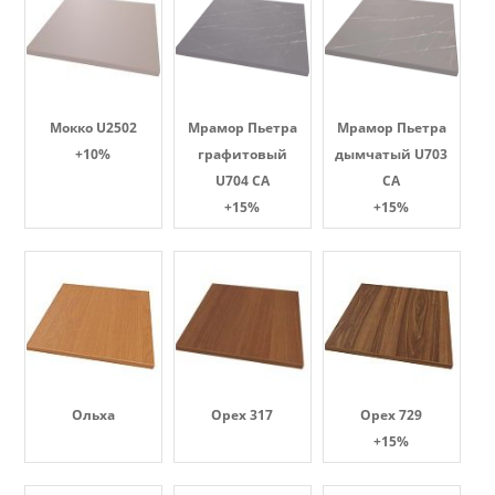
Мокко U2502
Мрамор Пьетра
Мрамор Пьетра
+10%
графитовый
дымчатый U703
U704 CA
CA
+15%
+15%
Ольха
Орех 317
Орех 729
+15%