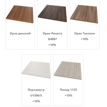
Орех донской
Орех Ликата
Орех Тьеполо
D4087
+10%
+10%
Перламутр
Пикар 1125
U1306/S
+10%
+10%