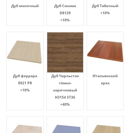
Дуб молочный
Дуб Сонома
Дуб Табачный
D8129
+10%
+10%
Дуб феррара
Дуб Чарльстон
Итальянский
8921 PR
тёмно-
орех
+10%
коричневый
H3154 ST36
+40%