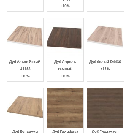
+10%
Дуб Альпийский
Дуб Апрель
Дуб белый D4430
U1158
темный
+15%
+10%
+10%
Дуб Бунратти
Дуб Галифакс
Дуб Гладстоун