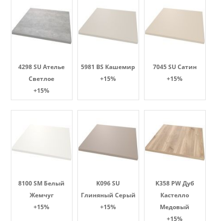
4298 SU Ателье
5981 BS Кашемир
7045 SU Сатин
Светлое
+15%
+15%
+15%
8100 SM Белый
K096 SU
K358 PW Дуб
Жемчуг
Глиняный Серый
Кастелло
+15%
+15%
Медовый
+15%