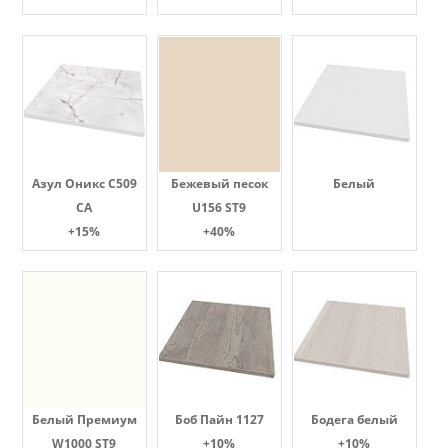
Азул Оникс С509
Бежевый песок
Белый
СА
U156 ST9
+15%
+40%
Белый Премиум
Боб Пайн 1127
Бодега белый
W1000 ST9
+10%
+10%