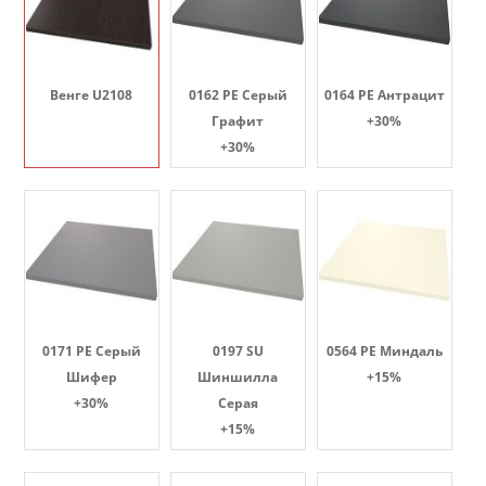
Венге U2108
0162 PE Серый
0164 PE Антрацит
Графит
+30%
+30%
0171 PE Серый
0197 SU
0564 PE Миндаль
Шифер
Шиншилла
+15%
+30%
Серая
+15%