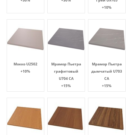
+30%
+30%
Грей U9705
+10%
Мокко U2502
Мрамор Пьетра
Мрамор Пьетра
+10%
графитовый
дымчатый U703
U704 CA
CA
+15%
+15%