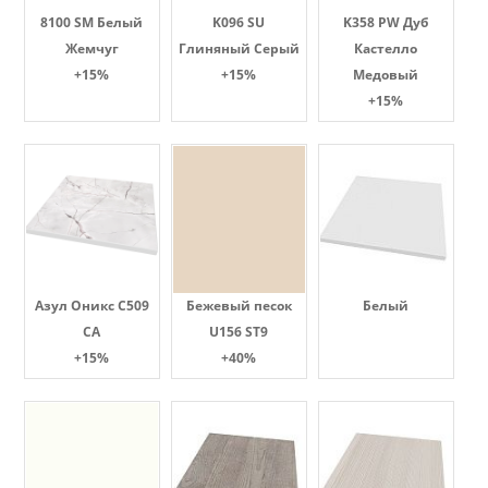
8100 SM Белый
K096 SU
K358 PW Дуб
Жемчуг
Глиняный Серый
Кастелло
+15%
+15%
Медовый
+15%
Азул Оникс С509
Бежевый песок
Белый
СА
U156 ST9
+15%
+40%