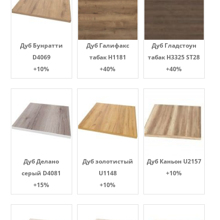
Дуб Бунратти
Дуб Галифакс
Дуб Гладстоун
D4069
табак Н1181
табак H3325 ST28
+10%
+40%
+40%
Дуб Делано
Дуб золотистый
Дуб Каньон U2157
серый D4081
U1148
+10%
+15%
+10%