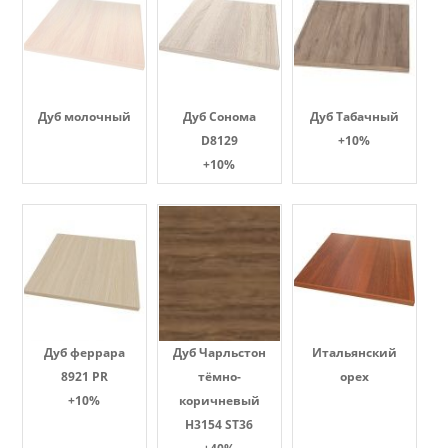
Дуб молочный
Дуб Сонома
Дуб Табачный
D8129
+10%
+10%
Дуб феррара
Дуб Чарльстон
Итальянский
8921 PR
тёмно-
орех
+10%
коричневый
H3154 ST36