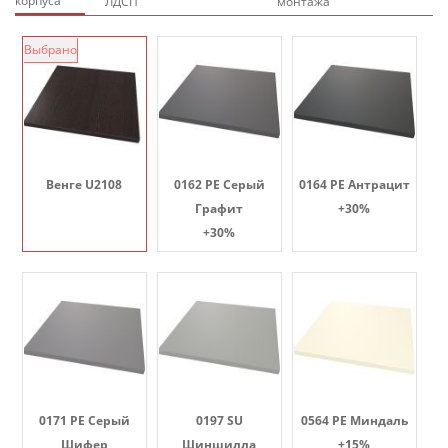
корпуса
ЛДСП
монтажа
Выбрано
Венге U2108
0162 PE Серый
0164 PE Антрацит
Графит
+30%
+30%
0171 PE Серый
0197 SU
0564 PE Миндаль
Шифер
Шиншилла
+15%