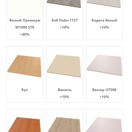
Белый Премиум
Боб Пайн 1127
Бодега белый
W1000 ST9
+10%
+10%
+40%
Бук
Ваниль
Велюр U7508
+10%
+10%