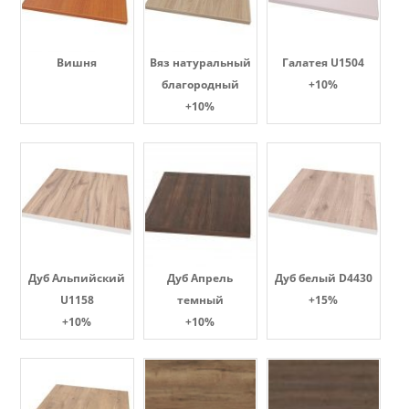
Вишня
Вяз натуральный
Галатея U1504
благородный
+10%
+10%
Дуб Альпийский
Дуб Апрель
Дуб белый D4430
U1158
темный
+15%
+10%
+10%