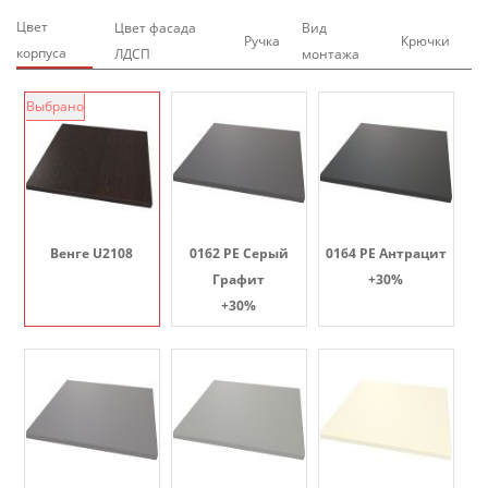
Цвет
Цвет фасада
Вид
Ручка
Крючки
корпуса
ЛДСП
монтажа
Выбрано
Венге U2108
0162 PE Серый
0164 PE Антрацит
Графит
+30%
+30%