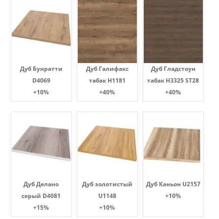
Дуб Бунратти
Дуб Галифакс
Дуб Гладстоун
D4069
табак Н1181
табак H3325 ST28
+10%
+40%
+40%
Дуб Делано
Дуб золотистый
Дуб Каньон U2157
серый D4081
U1148
+10%
+15%
+10%