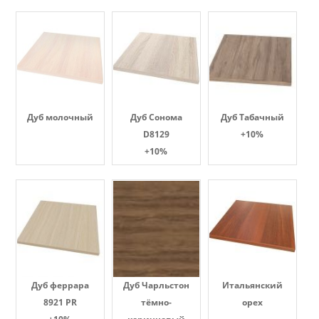
Дуб молочный
Дуб Сонома
Дуб Табачный
D8129
+10%
+10%
Дуб феррара
Дуб Чарльстон
Итальянский
8921 PR
тёмно-
орех