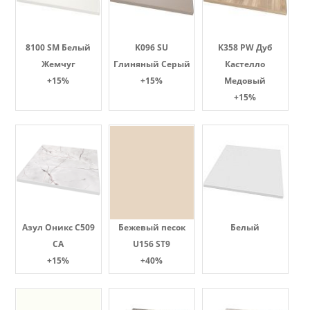
8100 SM Белый
K096 SU
K358 PW Дуб
Жемчуг
Глиняный Серый
Кастелло
+15%
+15%
Медовый
+15%
Азул Оникс С509
Бежевый песок
Белый
СА
U156 ST9
+15%
+40%