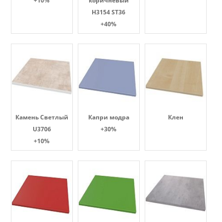
+10%
коричневый
H3154 ST36
+40%
Камень Светлый
Капри модра
Клен
U3706
+30%
+10%