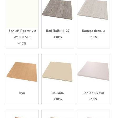
Белый Премиум
Боб Пайн 1127
Бодега белый
W1000 ST9
+10%
+10%
+40%
Бук
Ваниль
Велюр U7508
+10%
+10%