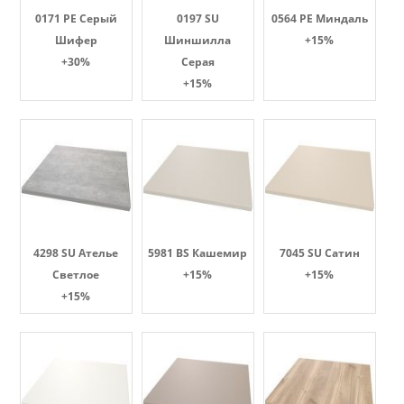
0171 PE Серый
0197 SU
0564 PE Миндаль
Шифер
Шиншилла
+15%
+30%
Серая
+15%
4298 SU Ателье
5981 BS Кашемир
7045 SU Сатин
Светлое
+15%
+15%
+15%