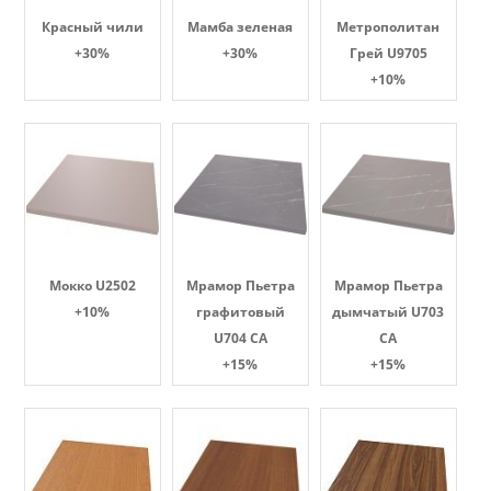
Красный чили
Мамба зеленая
Метрополитан
+30%
+30%
Грей U9705
+10%
Мокко U2502
Мрамор Пьетра
Мрамор Пьетра
+10%
графитовый
дымчатый U703
U704 CA
CA
+15%
+15%