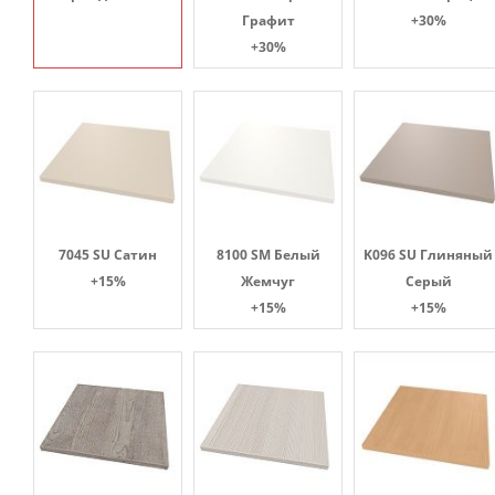
Графит
+30%
+30%
7045 SU Сатин
8100 SM Белый
K096 SU Глиняный
+15%
Жемчуг
Серый
+15%
+15%