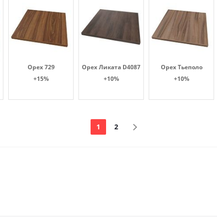
Орех 729
Орех Ликата D4087
Орех Тьеполо
+15%
+10%
+10%
1
2