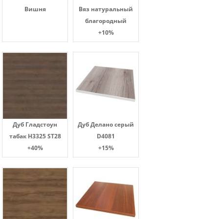
Вишня
Вяз натуральный
благородный
+10%
Дуб Гладстоун
Дуб Делано серый
табак H3325 ST28
D4081
+40%
+15%