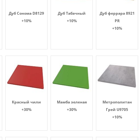
Дуб Сонома D8129
Дуб Табачный
Дуб феррара 8921
+10%
+10%
PR
+10%
Красный чили
Мамба зеленая
Метрополитан
+30%
+30%
Грей U9705
+10%