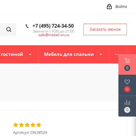
Войти
+7 (495) 724-34-50
Заказать звонок
Звоните с 9:00 до 21:00
sale@mebel-on.ru
 гостиной
Мебель для спальни
0
0
0
Артикул:
ON38529