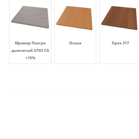
Мрамор Пьетра
Ольха
Орех 317
дымчатый U703 CA
+15%