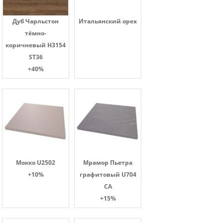
Дуб Чарльстон
Итальянский орех
тёмно-
коричневый H3154
ST36
+40%
Мокко U2502
Мрамор Пьетра
+10%
графитовый U704
CA
+15%