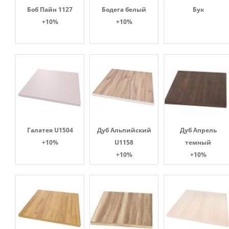
Боб Пайн 1127
Бодега белый
Бук
+10%
+10%
Галатея U1504
Дуб Альпийский
Дуб Апрель
+10%
U1158
темный
+10%
+10%