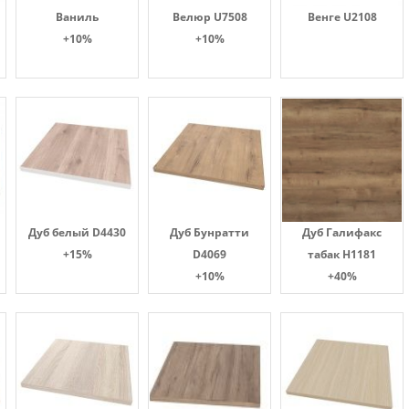
Ваниль
Велюр U7508
Венге U2108
+10%
+10%
Дуб белый D4430
Дуб Бунратти
Дуб Галифакс
+15%
D4069
табак Н1181
+10%
+40%