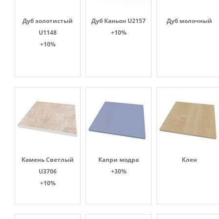
Дуб золотистый
Дуб Каньон U2157
Дуб молочный
U1148
+10%
+10%
Камень Светлый
Капри модра
Клен
U3706
+30%
+10%