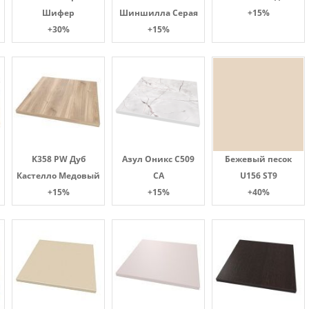
Шифер
Шиншилла Серая
+15%
+30%
+15%
K358 PW Дуб
Азул Оникс С509
Бежевый песок
Кастелло Медовый
СА
U156 ST9
+15%
+15%
+40%