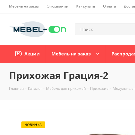
Мебель на заказ
О компании
Как купить
Оплата
Доста
Акции
Мебель на заказ
Распрода
Прихожая Грация-2
Главная
-
Каталог
-
Мебель для прихожей
-
Прихожие
-
Модульные 
НОВИНКА