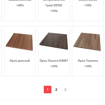
+30%
Грей U9705
+10%
+10%
Орех донской
Орех Ликата D4087
Орех Тьеполо
+10%
+10%
1
2