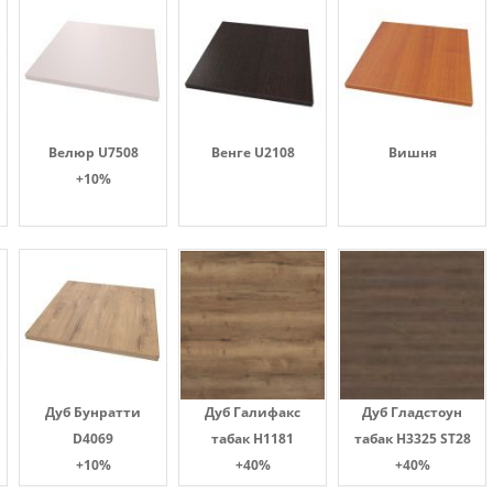
Велюр U7508
Венге U2108
Вишня
+10%
Дуб Бунратти
Дуб Галифакс
Дуб Гладстоун
D4069
табак Н1181
табак H3325 ST28
+10%
+40%
+40%