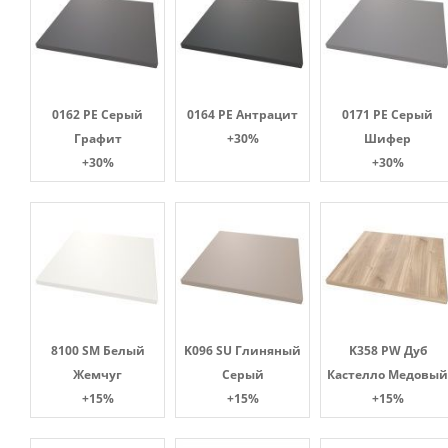
0162 PE Серый
0164 PE Антрацит
0171 PE Серый
Графит
+30%
Шифер
+30%
+30%
8100 SM Белый
K096 SU Глиняный
K358 PW Дуб
Жемчуг
Серый
Кастелло Медовый
+15%
+15%
+15%