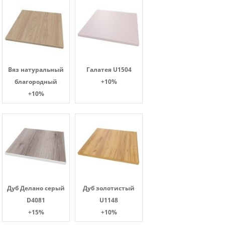
Вяз натуральный
Галатея U1504
благородный
+10%
+10%
Дуб Делано серый
Дуб золотистый
D4081
U1148
+15%
+10%