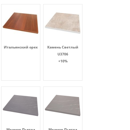
Итальянский орех
Камень Светлый
U3706
+10%
Мрамор Пьетра
Мрамор Пьетра