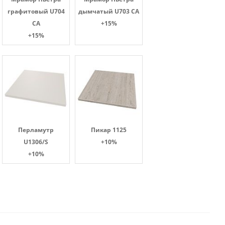
графитовый U704
дымчатый U703 CA
CA
+15%
+15%
Перламутр
Пикар 1125
U1306/S
+10%
+10%