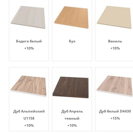
Бодега белый
Бук
Ваниль
+10%
+10%
Дуб Альпийский
Дуб Апрель
Дуб белый D4430
U1158
темный
+15%
+10%
+10%