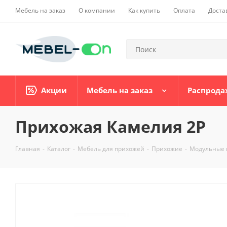
Мебель на заказ
О компании
Как купить
Оплата
Доста
Акции
Мебель на заказ
Распрода
Прихожая Камелия 2Р
Главная
-
Каталог
-
Мебель для прихожей
-
Прихожие
-
Модульные 