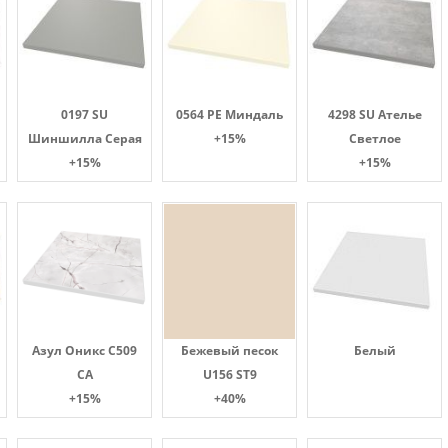
0197 SU
0564 PE Миндаль
4298 SU Ателье
Шиншилла Серая
+15%
Светлое
+15%
+15%
Азул Оникс С509
Бежевый песок
Белый
СА
U156 ST9
+15%
+40%