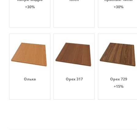
+30%
+30%
Ольха
Орех 317
Орех 729
+15%