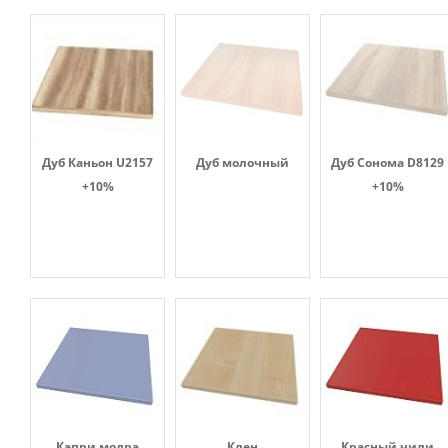
Дуб Каньон U2157
Дуб молочный
Дуб Сонома D8129
+10%
+10%
Капри модра
Клен
Красный чили