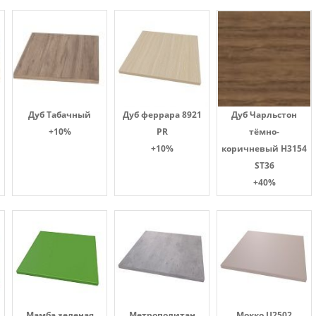
Дуб Табачный
Дуб феррара 8921
Дуб Чарльстон
+10%
PR
тёмно-
+10%
коричневый H3154
ST36
+40%
Мамба зеленая
Метрополитан
Мокко U2502