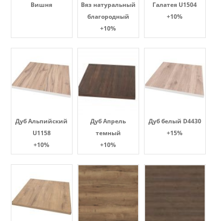
Вишня
Вяз натуральный
Галатея U1504
благородный
+10%
+10%
Дуб Альпийский
Дуб Апрель
Дуб белый D4430
U1158
темный
+15%
+10%
+10%