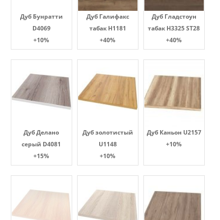
Дуб Бунратти
Дуб Галифакс
Дуб Гладстоун
D4069
табак Н1181
табак H3325 ST28
+10%
+40%
+40%
Дуб Делано
Дуб золотистый
Дуб Каньон U2157
серый D4081
U1148
+10%
+15%
+10%