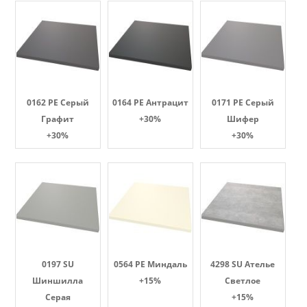
0162 PE Серый
0164 PE Антрацит
0171 PE Серый
Графит
+30%
Шифер
+30%
+30%
0197 SU
0564 PE Миндаль
4298 SU Ателье
Шиншилла
+15%
Светлое
Серая
+15%