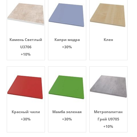
Камень Светлый
Капри модра
Клен
U3706
+30%
+10%
Красный чили
Мамба зеленая
Метрополитан
+30%
+30%
Грей U9705
+10%