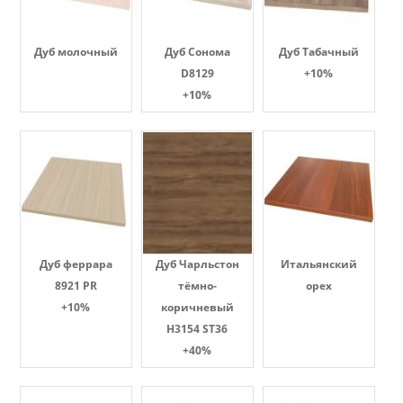
Дуб молочный
Дуб Сонома
Дуб Табачный
D8129
+10%
+10%
Дуб феррара
Дуб Чарльстон
Итальянский
8921 PR
тёмно-
орех
+10%
коричневый
H3154 ST36
+40%