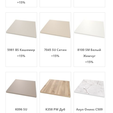
+15%
5981 BS Кашемир
7045 SU Сатин
8100 SM Белый
+15%
+15%
Жемчуг
+15%
K096 SU
K358 PW Дуб
Азул Оникс С509