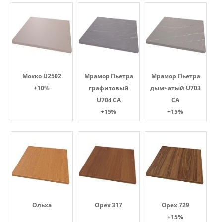
Мокко U2502
Мрамор Пьетра
Мрамор Пьетра
+10%
графитовый
дымчатый U703
U704 CA
CA
+15%
+15%
Ольха
Орех 317
Орех 729
+15%