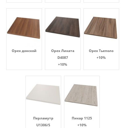
Орех донской
Орех Ликата
Орех Тьеполо
D4087
+10%
+10%
Перламутр
Пикар 1125
U1306/S
+10%