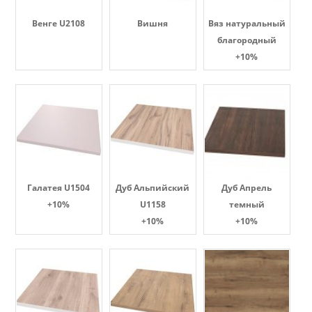
Венге U2108
Вишня
Вяз натуральный
благородный
+10%
Галатея U1504
Дуб Альпийский
Дуб Апрель
+10%
U1158
темный
+10%
+10%