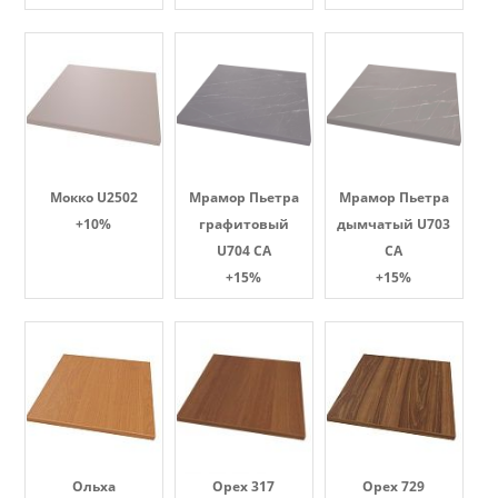
Мокко U2502
Мрамор Пьетра
Мрамор Пьетра
+10%
графитовый
дымчатый U703
U704 CA
CA
+15%
+15%
Ольха
Орех 317
Орех 729