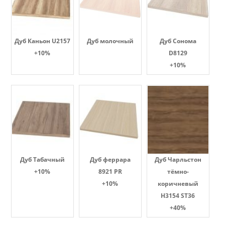
Дуб Каньон U2157
Дуб молочный
Дуб Сонома
+10%
D8129
+10%
Дуб Табачный
Дуб феррара
Дуб Чарльстон
+10%
8921 PR
тёмно-
+10%
коричневый
H3154 ST36
+40%