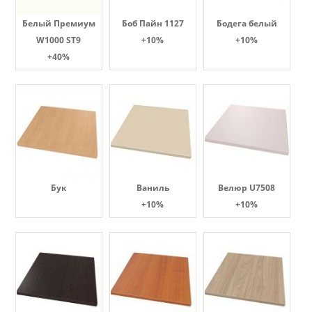
Белый Премиум
Боб Пайн 1127
Бодега белый
W1000 ST9
+10%
+10%
+40%
Бук
Ваниль
Велюр U7508
+10%
+10%