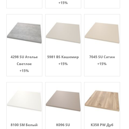
+15%
4298 SU Ателье
5981 BS Кашемир
7045 SU Сатин
Светлое
+15%
+15%
+15%
8100 SM Белый
K096 SU
K358 PW Дуб