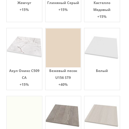
Жемчуг
Глиняный Серый
Кастелло
+15%
+15%
Медовый
+15%
Азул Оникс С509
Бежевый песок
Белый
СА
U156 ST9
+15%
+40%