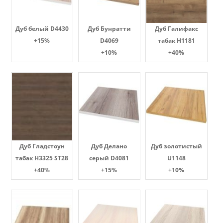
Дуб белый D4430
Дуб Бунратти
Дуб Галифакс
+15%
D4069
табак Н1181
+10%
+40%
Дуб Гладстоун
Дуб Делано
Дуб золотистый
табак H3325 ST28
серый D4081
U1148
+40%
+15%
+10%