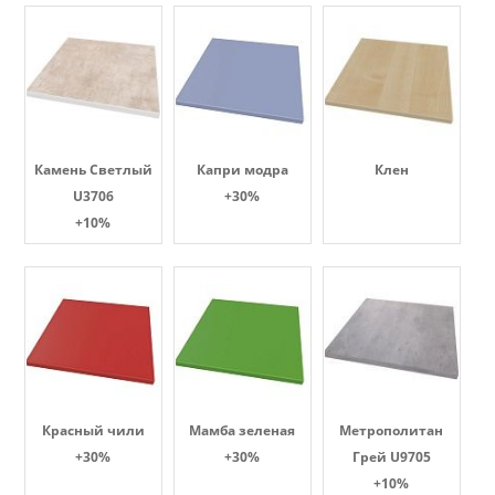
Камень Светлый
Капри модра
Клен
U3706
+30%
+10%
Красный чили
Мамба зеленая
Метрополитан
+30%
+30%
Грей U9705
+10%