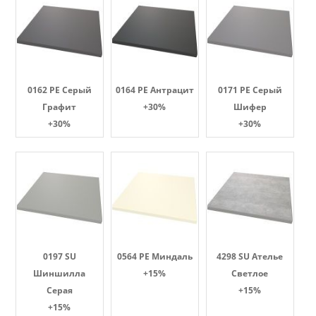
0162 PE Серый
0164 PE Антрацит
0171 PE Серый
Графит
+30%
Шифер
+30%
+30%
0197 SU
0564 PE Миндаль
4298 SU Ателье
Шиншилла
+15%
Светлое
Серая
+15%
+15%