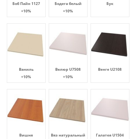
Боб Пайн 1127
Бодега белый
Бук
+10%
+10%
Ваниль
Велюр U7508
Венге U2108
+10%
+10%
Вишня
Вяз натуральный
Галатея U1504