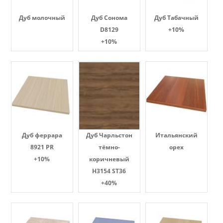
Дуб молочный
Дуб Сонома
Дуб Табачный
D8129
+10%
+10%
Дуб феррара
Дуб Чарльстон
Итальянский
8921 PR
тёмно-
орех
+10%
коричневый
H3154 ST36
+40%