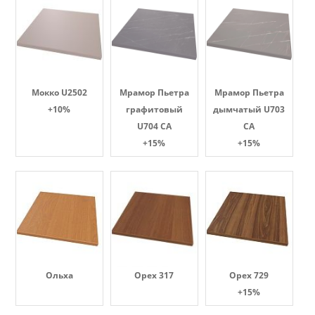
Мокко U2502
Мрамор Пьетра
Мрамор Пьетра
+10%
графитовый
дымчатый U703
U704 CA
CA
+15%
+15%
Ольха
Орех 317
Орех 729
+15%