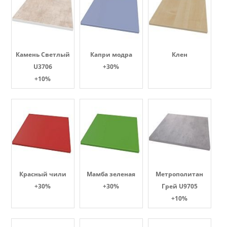
Камень Светлый
Капри модра
Клен
U3706
+30%
+10%
Красный чили
Мамба зеленая
Метрополитан
+30%
+30%
Грей U9705
+10%