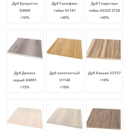
Дуб Бунратти
Дуб Галифакс
Дуб Гладстоун
D4069
табак Н1181
табак H3325 ST28
+10%
+40%
+40%
Дуб Делано
Дуб золотистый
Дуб Каньон U2157
серый D4081
U1148
+10%
+15%
+10%