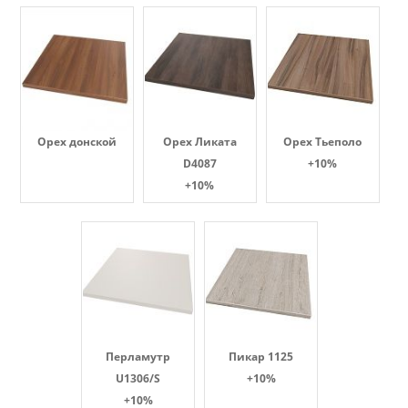
Орех донской
Орех Ликата
Орех Тьеполо
D4087
+10%
+10%
Перламутр
Пикар 1125
U1306/S
+10%
+10%