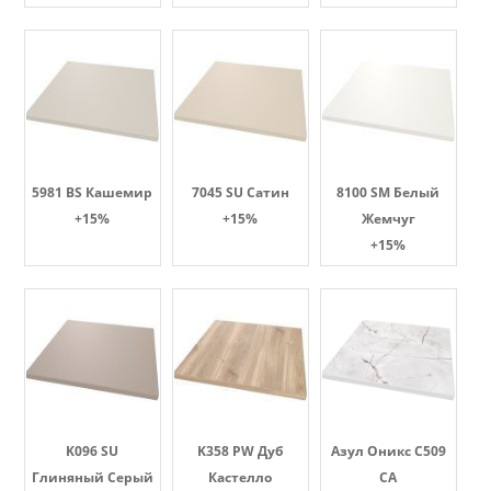
5981 BS Кашемир
7045 SU Сатин
8100 SM Белый
+15%
+15%
Жемчуг
+15%
K096 SU
K358 PW Дуб
Азул Оникс С509
Глиняный Серый
Кастелло
СА