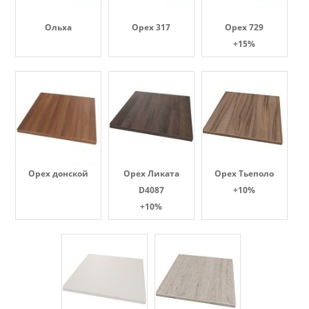
Ольха
Орех 317
Орех 729
+15%
Орех донской
Орех Ликата
Орех Тьеполо
D4087
+10%
+10%