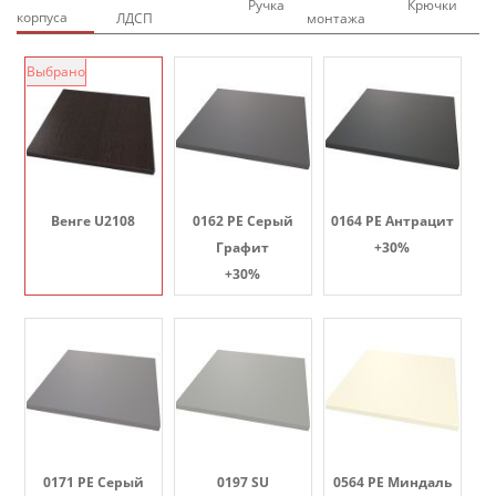
Ручка
Крючки
корпуса
ЛДСП
монтажа
Выбрано
Венге U2108
0162 PE Серый
0164 PE Антрацит
Графит
+30%
+30%
0171 PE Серый
0197 SU
0564 PE Миндаль