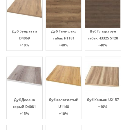
Дуб Бунратти
Дуб Галифакс
Дуб Гладстоун
D4069
табак Н1181
табак H3325 ST28
+10%
+40%
+40%
Дуб Делано
Дуб золотистый
Дуб Каньон U2157
серый D4081
U1148
+10%
+15%
+10%