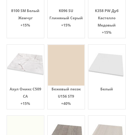
8100 SM Белый
K096 SU
K358 PW Дуб
Жемчуг
Глиняный Серый
Кастелло
+15%
+15%
Медовый
+15%
Азул Оникс С509
Бежевый песок
Белый
СА
U156 ST9
+15%
+40%