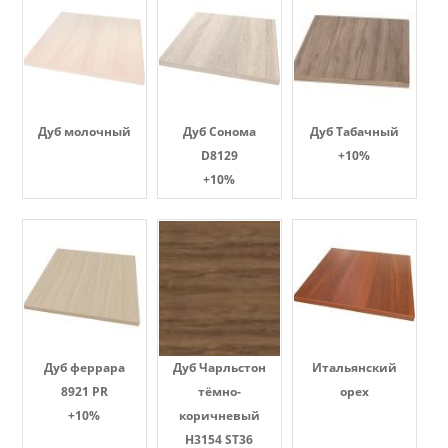
Дуб молочный
Дуб Сонома
Дуб Табачный
D8129
+10%
+10%
Дуб феррара
Дуб Чарльстон
Итальянский
8921 PR
тёмно-
орех
+10%
коричневый
H3154 ST36