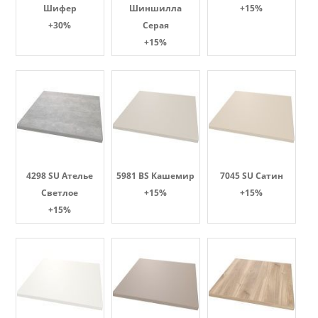
Шифер
Шиншилла
+15%
+30%
Серая
+15%
4298 SU Ателье
5981 BS Кашемир
7045 SU Сатин
Светлое
+15%
+15%
+15%