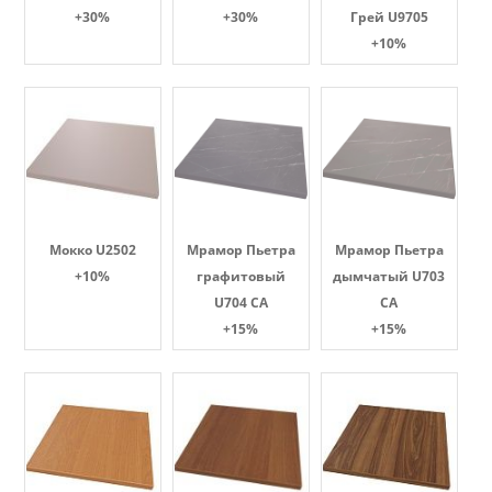
+30%
+30%
Грей U9705
+10%
Мокко U2502
Мрамор Пьетра
Мрамор Пьетра
+10%
графитовый
дымчатый U703
U704 CA
CA
+15%
+15%