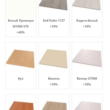
Белый Премиум
Боб Пайн 1127
Бодега белый
W1000 ST9
+10%
+10%
+40%
Бук
Ваниль
Велюр U7508
+10%
+10%