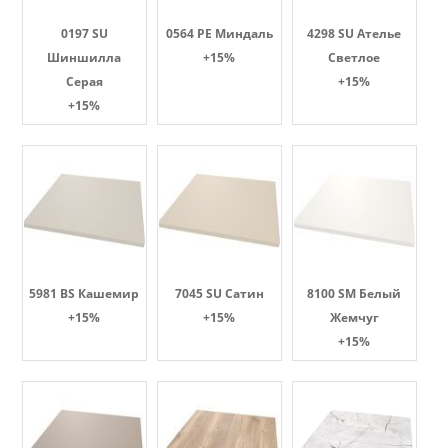
0197 SU
0564 PE Миндаль
4298 SU Ателье
Шиншилла
+15%
Светлое
Серая
+15%
+15%
5981 BS Кашемир
7045 SU Сатин
8100 SM Белый
+15%
+15%
Жемчуг
+15%