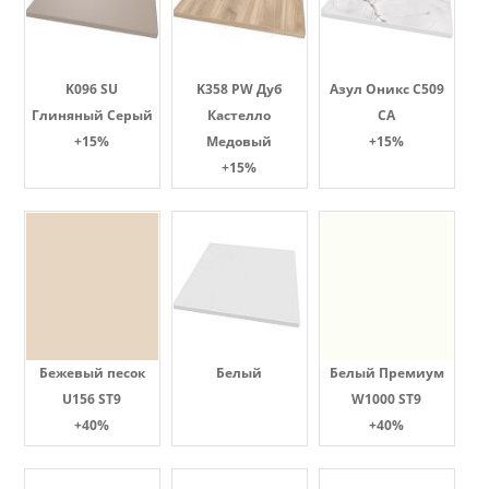
K096 SU
K358 PW Дуб
Азул Оникс С509
Глиняный Серый
Кастелло
СА
+15%
Медовый
+15%
+15%
Бежевый песок
Белый
Белый Премиум
U156 ST9
W1000 ST9
+40%
+40%