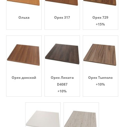
Ольха
Орех 317
Орех 729
+15%
Орех донской
Орех Ликата
Орех Тьеполо
D4087
+10%
+10%