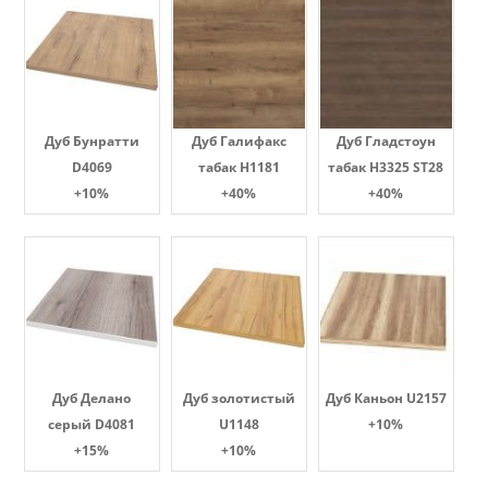
Дуб Бунратти
Дуб Галифакс
Дуб Гладстоун
D4069
табак Н1181
табак H3325 ST28
+10%
+40%
+40%
Дуб Делано
Дуб золотистый
Дуб Каньон U2157
серый D4081
U1148
+10%
+15%
+10%