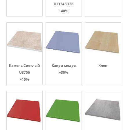
H3154 ST36
+40%
Камень Светлый
Капри модра
Клен
U3706
+30%
+10%