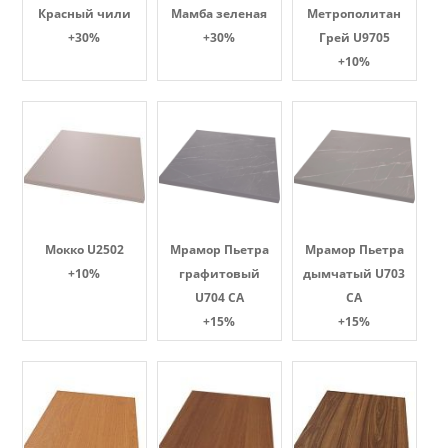
Красный чили
Мамба зеленая
Метрополитан
+30%
+30%
Грей U9705
+10%
Мокко U2502
Мрамор Пьетра
Мрамор Пьетра
+10%
графитовый
дымчатый U703
U704 CA
CA
+15%
+15%