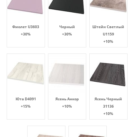
Фиолет U3603
Черный
Штейн Светлый
+30%
+30%
U1159
+10%
Юта D4091
Ясень Анкор
Ясень Черный
+15%
+10%
31136
+10%