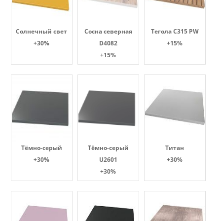
Солнечный свет
Сосна северная
Тегола С315 PW
+30%
D4082
+15%
+15%
Тёмно-серый
Тёмно-серый
Титан
+30%
U2601
+30%
+30%