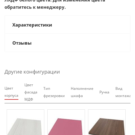
обратитесь к менеджеру.
Характеристики
Отзывы
Другие конфигурации
Цвет
Цвет
Тип
Наполнение
Вид
фасада
Ручка
корпуса
фрезеровки
шкафа
монтажа
МДФ