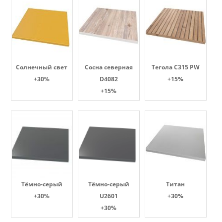
Солнечный свет
Сосна северная
Тегола С315 PW
+30%
D4082
+15%
+15%
Тёмно-серый
Тёмно-серый
Титан
+30%
U2601
+30%
+30%