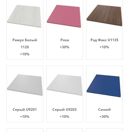
Рамух Белый
Роза
Рэд Фокс U1135
1120
+30%
+10%
+10%
Серый U9201
Серый U9203
Синий
+10%
+10%
+30%