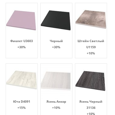
Фиолет U3603
Черный
Штейн Светлый
+30%
+30%
U1159
+10%
Юта D4091
Ясень Анкор
Ясень Черный
+15%
+10%
31136
+10%