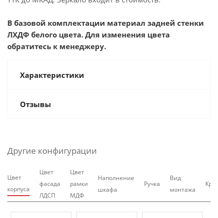
В базовой комплектации материал задней стенки
ЛХДФ белого цвета. Для изменения цвета
обратитесь к менеджеру.
Характеристики
Отзывы
Другие конфигурации
Цвет
Цвет
Цвет
Наполнение
Вид
фасада
рамки
Ручка
Крю
корпуса
шкафа
монтажа
ЛДСП
МДФ