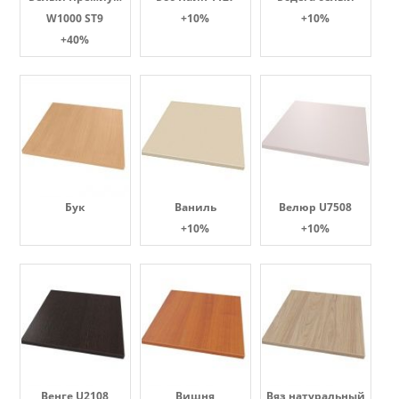
W1000 ST9
+10%
+10%
+40%
Бук
Ваниль
Велюр U7508
+10%
+10%
Венге U2108
Вишня
Вяз натуральный