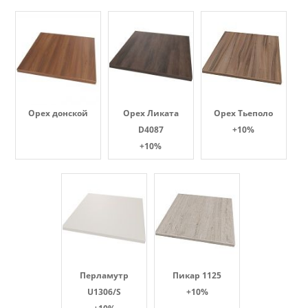
Орех донской
Орех Ликата
Орех Тьеполо
D4087
+10%
+10%
Перламутр
Пикар 1125
U1306/S
+10%