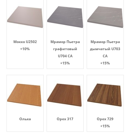
Мокко U2502
Мрамор Пьетра
Мрамор Пьетра
+10%
графитовый
дымчатый U703
U704 CA
CA
+15%
+15%
Ольха
Орех 317
Орех 729
+15%