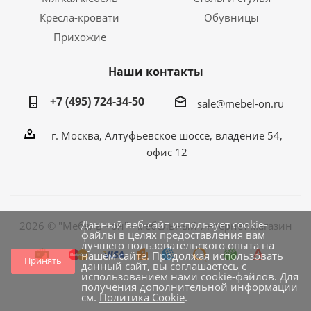
Кресла-кровати
Обувницы
Прихожие
Наши контакты
+7 (495) 724-34-50
sale@mebel-on.ru
г. Москва, Алтуфьевское шоссе, владение 54,
офис 12
Данный веб-сайт использует cookie-
2026 © "Мебель - он" - мебельный интернет магазин
файлы в целях предоставления вам
лучшего пользовательского опыта на
нашем сайте. Продолжая использовать
Принять
данный сайт, вы соглашаетесь с
использованием нами cookie-файлов. Для
получения дополнительной информации
см.
Политика Cookie
.