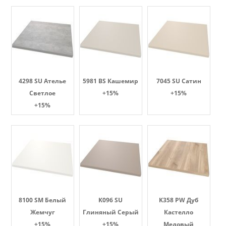
4298 SU Ателье
5981 BS Кашемир
7045 SU Сатин
Светлое
+15%
+15%
+15%
8100 SM Белый
K096 SU
K358 PW Дуб
Жемчуг
Глиняный Серый
Кастелло
+15%
+15%
Медовый