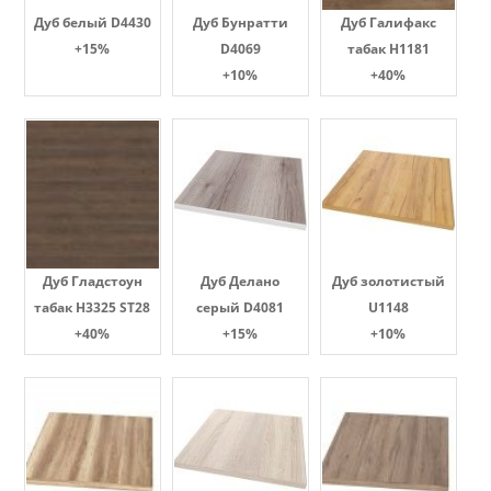
Дуб белый D4430
Дуб Бунратти
Дуб Галифакс
+15%
D4069
табак Н1181
+10%
+40%
Дуб Гладстоун
Дуб Делано
Дуб золотистый
табак H3325 ST28
серый D4081
U1148
+40%
+15%
+10%