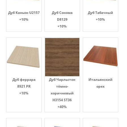
Дуб Каньон U2157
Дуб Сонома
Дуб Табачный
+10%
D8129
+10%
+10%
Дуб феррара
Дуб Чарльстон
Итальянский
8921 PR
тёмно-
орех
+10%
коричневый
H3154 ST36
+40%