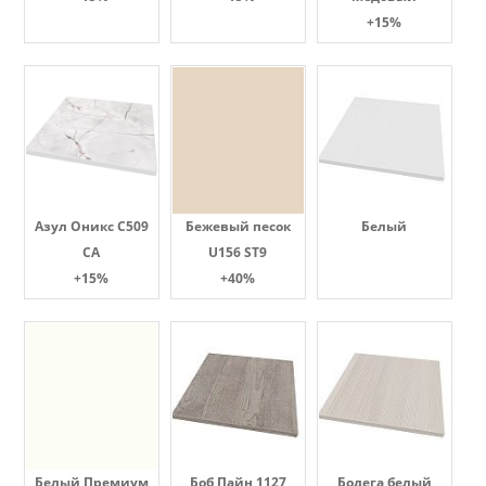
+15%
Азул Оникс С509
Бежевый песок
Белый
СА
U156 ST9
+15%
+40%
Белый Премиум
Боб Пайн 1127
Бодега белый