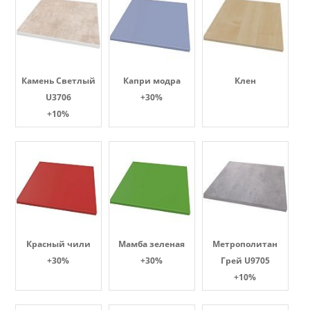
Камень Светлый
Капри модра
Клен
U3706
+30%
+10%
Красный чили
Мамба зеленая
Метрополитан
+30%
+30%
Грей U9705
+10%