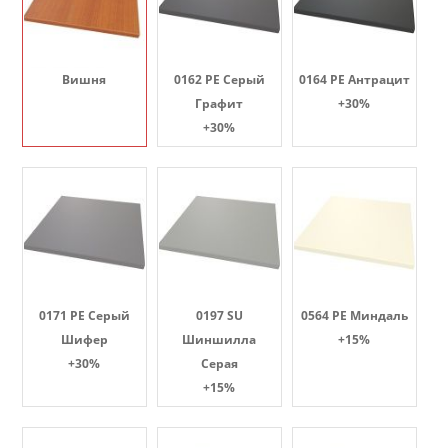
Вишня
0162 PE Серый
0164 PE Антрацит
Графит
+30%
+30%
0171 PE Серый
0197 SU
0564 PE Миндаль
Шифер
Шиншилла
+15%
+30%
Серая
+15%