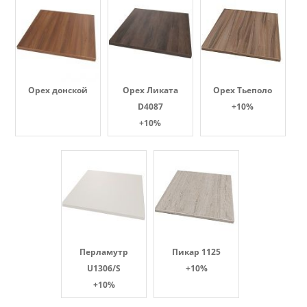
Орех донской
Орех Ликата
Орех Тьеполо
D4087
+10%
+10%
Перламутр
Пикар 1125
U1306/S
+10%
+10%