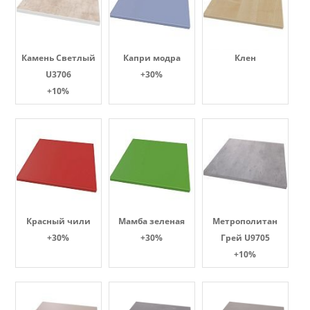
Камень Светлый
Капри модра
Клен
U3706
+30%
+10%
Красный чили
Мамба зеленая
Метрополитан
+30%
+30%
Грей U9705
+10%