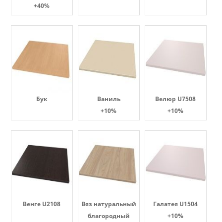
+40%
Бук
Ваниль
Велюр U7508
+10%
+10%
Венге U2108
Вяз натуральный
Галатея U1504
благородный
+10%