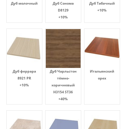
Дуб молочный
Дуб Сонома
Дуб Табачный
D8129
+10%
+10%
Дуб феррара
Дуб Чарльстон
Итальянский
8921 PR
тёмно-
орех
+10%
коричневый
H3154 ST36
+40%