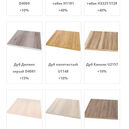
D4069
табак Н1181
табак H3325 ST28
+10%
+40%
+40%
Дуб Делано
Дуб золотистый
Дуб Каньон U2157
серый D4081
U1148
+10%
+15%
+10%