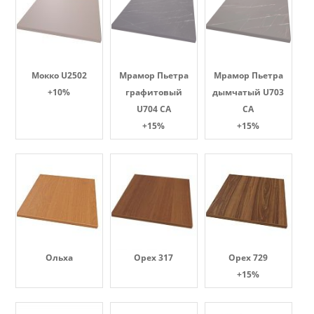
Мокко U2502
Мрамор Пьетра
Мрамор Пьетра
+10%
графитовый
дымчатый U703
U704 CA
CA
+15%
+15%
Ольха
Орех 317
Орех 729
+15%