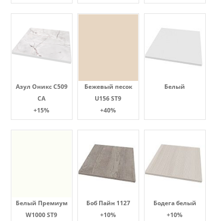
Азул Оникс С509
Бежевый песок
Белый
СА
U156 ST9
+15%
+40%
Белый Премиум
Боб Пайн 1127
Бодега белый
W1000 ST9
+10%
+10%