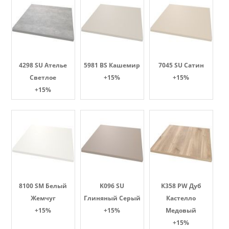
4298 SU Ателье
5981 BS Кашемир
7045 SU Сатин
Светлое
+15%
+15%
+15%
8100 SM Белый
K096 SU
K358 PW Дуб
Жемчуг
Глиняный Серый
Кастелло
+15%
+15%
Медовый
+15%