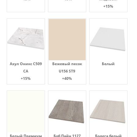
+15%
Азул Оникс С509
Бежевый песок
Белый
СА
U156 ST9
+15%
+40%
Белый Премиум
Боб Пайн 1127
Бодега белый