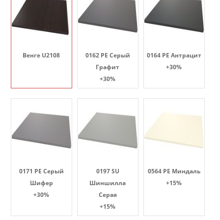
Венге U2108
0162 PE Серый
0164 PE Антрацит
Графит
+30%
+30%
0171 PE Серый
0197 SU
0564 PE Миндаль
Шифер
Шиншилла
+15%
+30%
Серая
+15%