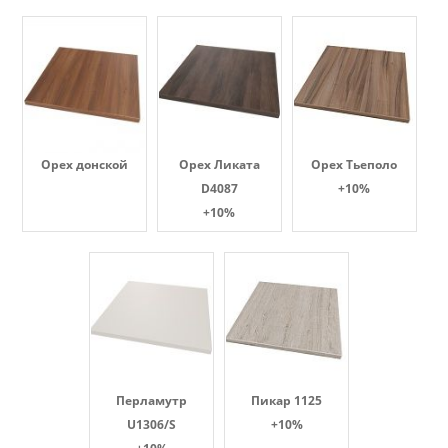
Орех донской
Орех Ликата
Орех Тьеполо
D4087
+10%
+10%
Перламутр
Пикар 1125
U1306/S
+10%