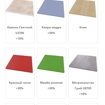
Камень Светлый
Капри модра
Клен
U3706
+30%
+10%
Красный чили
Мамба зеленая
Метрополитан
+30%
+30%
Грей U9705
+10%