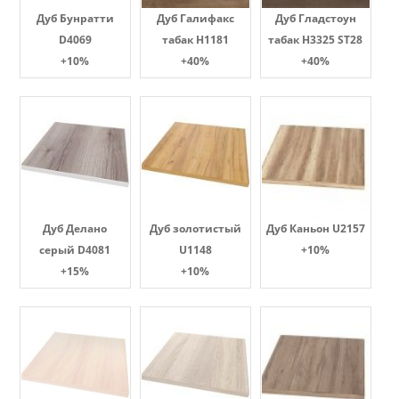
Дуб Бунратти
Дуб Галифакс
Дуб Гладстоун
D4069
табак Н1181
табак H3325 ST28
+10%
+40%
+40%
Дуб Делано
Дуб золотистый
Дуб Каньон U2157
серый D4081
U1148
+10%
+15%
+10%