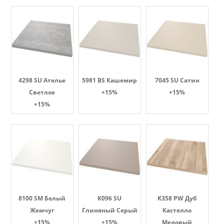
4298 SU Ателье
5981 BS Кашемир
7045 SU Сатин
Светлое
+15%
+15%
+15%
8100 SM Белый
K096 SU
K358 PW Дуб
Жемчуг
Глиняный Серый
Кастелло
+15%
+15%
Медовый