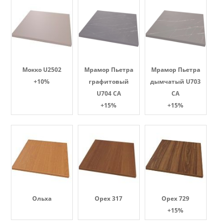
Мокко U2502
Мрамор Пьетра
Мрамор Пьетра
+10%
графитовый
дымчатый U703
U704 CA
CA
+15%
+15%
Ольха
Орех 317
Орех 729
+15%