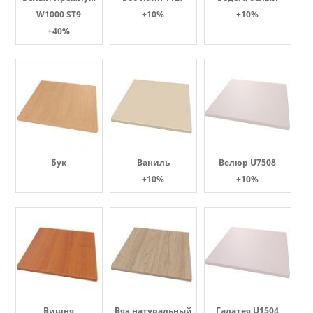
W1000 ST9
+10%
+10%
+40%
Бук
Ваниль
Велюр U7508
+10%
+10%
Вишня
Вяз натуральный
Галатея U1504