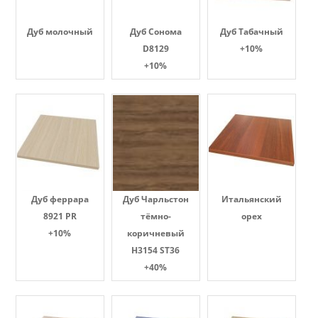
Дуб молочный
Дуб Сонома
Дуб Табачный
D8129
+10%
+10%
Дуб феррара
Дуб Чарльстон
Итальянский
8921 PR
тёмно-
орех
+10%
коричневый
H3154 ST36
+40%