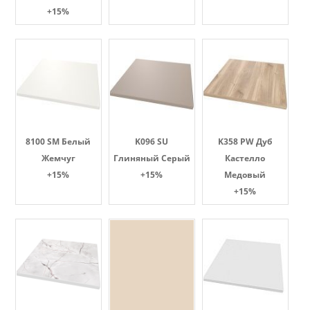
+15%
8100 SM Белый
K096 SU
K358 PW Дуб
Жемчуг
Глиняный Серый
Кастелло
+15%
+15%
Медовый
+15%