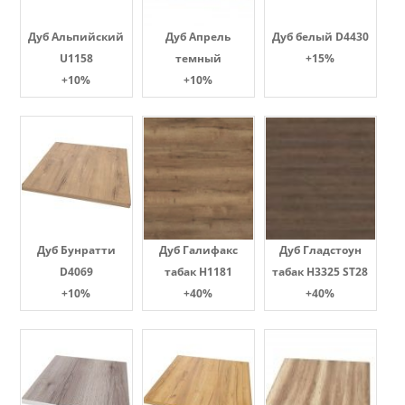
Дуб Альпийский
Дуб Апрель
Дуб белый D4430
U1158
темный
+15%
+10%
+10%
Дуб Бунратти
Дуб Галифакс
Дуб Гладстоун
D4069
табак Н1181
табак H3325 ST28
+10%
+40%
+40%