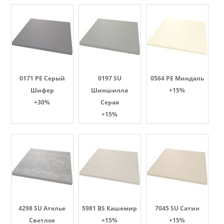
0171 PE Серый
0197 SU
0564 PE Миндаль
Шифер
Шиншилла
+15%
+30%
Серая
+15%
4298 SU Ателье
5981 BS Кашемир
7045 SU Сатин
Светлое
+15%
+15%