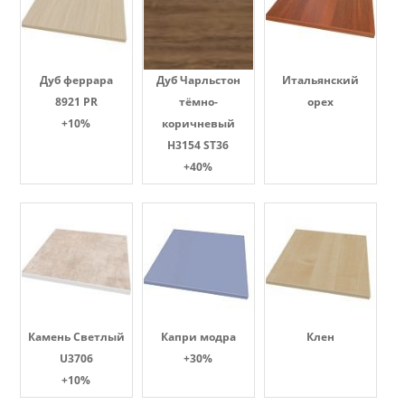
Дуб феррара
Дуб Чарльстон
Итальянский
8921 PR
тёмно-
орех
+10%
коричневый
H3154 ST36
+40%
Камень Светлый
Капри модра
Клен
U3706
+30%
+10%