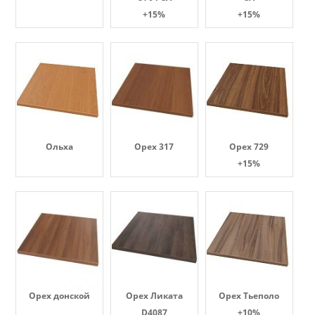
+15%
+15%
Ольха
Орех 317
Орех 729
+15%
Орех донской
Орех Ликата
Орех Тьеполо
D4087
+10%