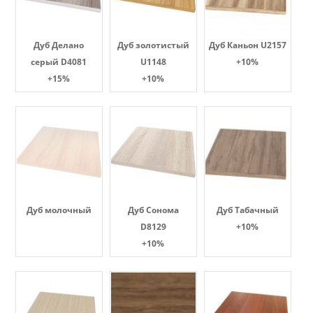
Дуб Делано
Дуб золотистый
Дуб Каньон U2157
серый D4081
U1148
+10%
+15%
+10%
Дуб молочный
Дуб Сонома
Дуб Табачный
D8129
+10%
+10%