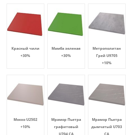
Красный чили
Мамба зеленая
Метрополитан
+30%
+30%
Грей U9705
+10%
Мокко U2502
Мрамор Пьетра
Мрамор Пьетра
+10%
графитовый
дымчатый U703
U704 CA
CA