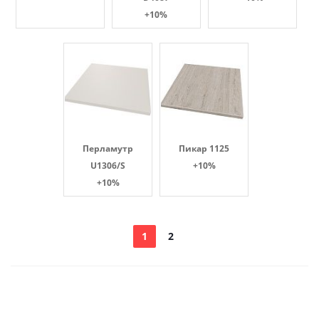
+10%
Перламутр
Пикар 1125
U1306/S
+10%
+10%
1
2