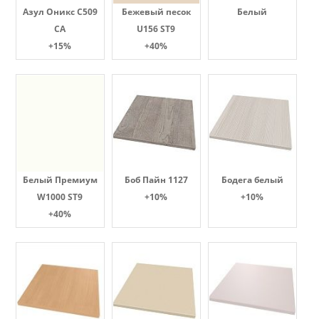
Азул Оникс С509
Бежевый песок
Белый
СА
U156 ST9
+15%
+40%
Белый Премиум
Боб Пайн 1127
Бодега белый
W1000 ST9
+10%
+10%
+40%