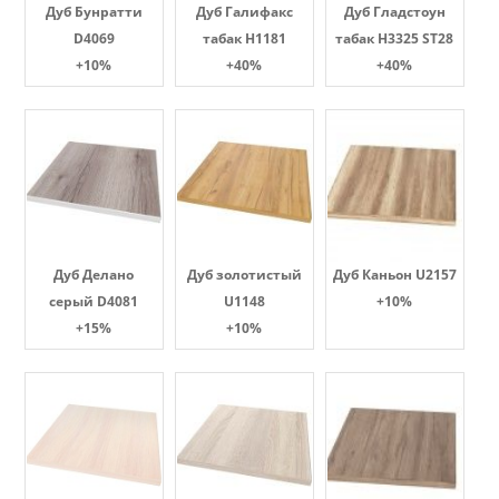
Дуб Бунратти
Дуб Галифакс
Дуб Гладстоун
D4069
табак Н1181
табак H3325 ST28
+10%
+40%
+40%
Дуб Делано
Дуб золотистый
Дуб Каньон U2157
серый D4081
U1148
+10%
+15%
+10%