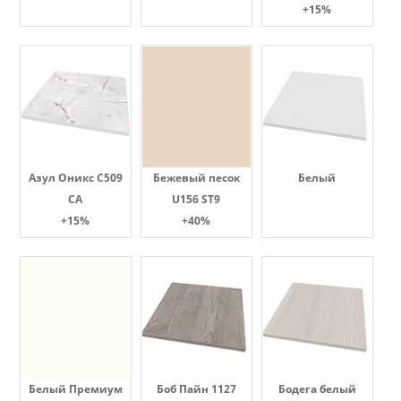
+15%
Азул Оникс С509
Бежевый песок
Белый
СА
U156 ST9
+15%
+40%
Белый Премиум
Боб Пайн 1127
Бодега белый