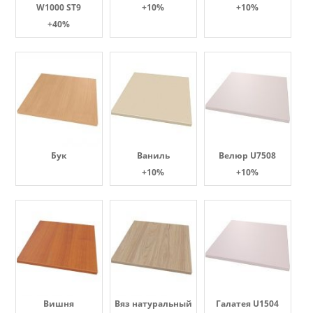
W1000 ST9
+10%
+10%
+40%
Бук
Ваниль
Велюр U7508
+10%
+10%
Вишня
Вяз натуральный
Галатея U1504