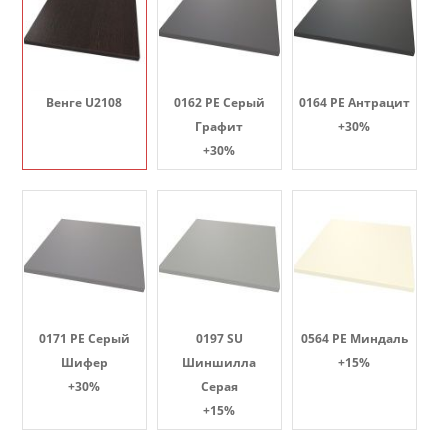
Венге U2108
0162 PE Серый
0164 PE Антрацит
Графит
+30%
+30%
0171 PE Серый
0197 SU
0564 PE Миндаль
Шифер
Шиншилла
+15%
+30%
Серая
+15%