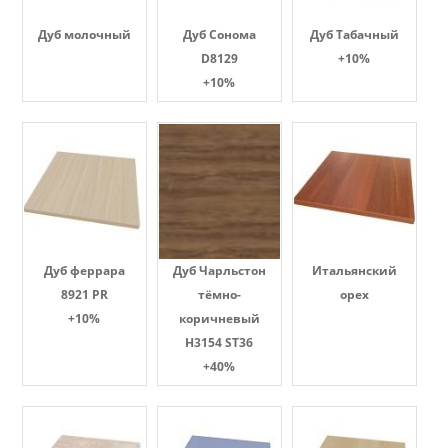
Дуб молочный
Дуб Сонома
Дуб Табачный
D8129
+10%
+10%
Дуб феррара
Дуб Чарльстон
Итальянский
8921 PR
тёмно-
орех
+10%
коричневый
H3154 ST36
+40%