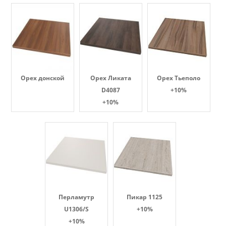
Орех донской
Орех Ликата
Орех Тьеполо
D4087
+10%
+10%
Перламутр
Пикар 1125
U1306/S
+10%
+10%