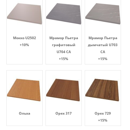
Мокко U2502
Мрамор Пьетра
Мрамор Пьетра
+10%
графитовый
дымчатый U703
U704 CA
CA
+15%
+15%
Ольха
Орех 317
Орех 729
+15%