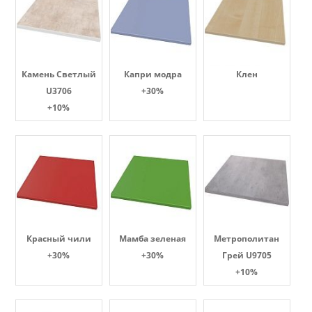
Камень Светлый
Капри модра
Клен
U3706
+30%
+10%
Красный чили
Мамба зеленая
Метрополитан
+30%
+30%
Грей U9705
+10%