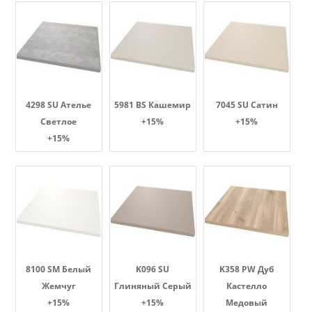
4298 SU Ателье
5981 BS Кашемир
7045 SU Сатин
Светлое
+15%
+15%
+15%
8100 SM Белый
K096 SU
K358 PW Дуб
Жемчуг
Глиняный Серый
Кастелло
+15%
+15%
Медовый