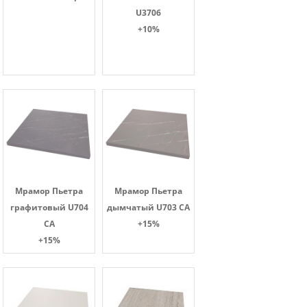
U3706
+10%
Мрамор Пьетра
Мрамор Пьетра
графитовый U704
дымчатый U703 CA
CA
+15%
+15%