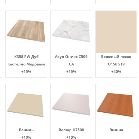
K358 PW Дуб
Азул Оникс С509
Бежевый песок
Кастелло Медовый
СА
U156 ST9
+15%
+15%
+40%
Ваниль
Велюр U7508
Вишня
+10%
+10%