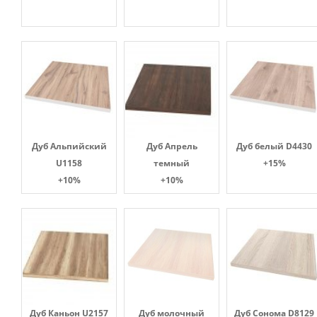
Дуб Альпийский
Дуб Апрель
Дуб белый D4430
U1158
темный
+15%
+10%
+10%
Дуб Каньон U2157
Дуб молочный
Дуб Сонома D8129