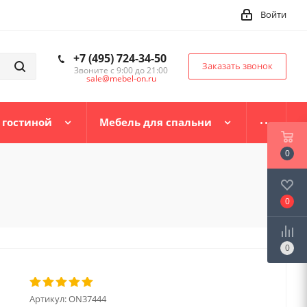
Войти
+7 (495) 724-34-50
Заказать звонок
Звоните с 9:00 до 21:00
sale@mebel-on.ru
 гостиной
Мебель для спальни
0
0
0
Артикул:
ON37444