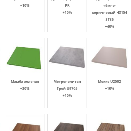
+10%
PR
тёмно-
+10%
коричневый H3154
ST36
+40%
Мамба зеленая
Метрополитан
Мокко U2502
+30%
Грей U9705
+10%
+10%