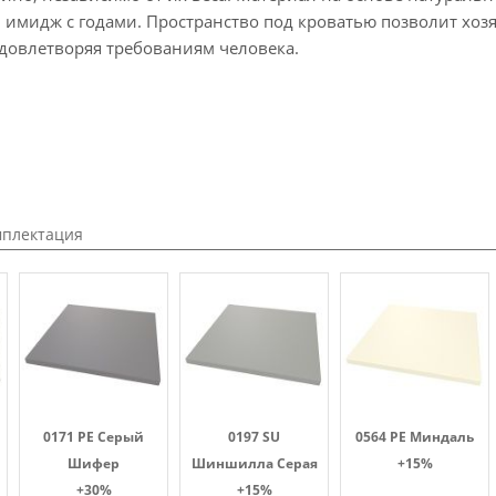
имидж с годами. Пространство под кроватью позволит хозяй
удовлетворяя требованиям человека.
мплектация
0171 PE Серый
0197 SU
0564 PE Миндаль
Шифер
Шиншилла Серая
+15%
+30%
+15%