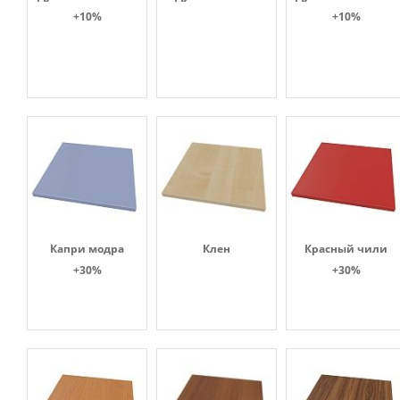
+10%
+10%
Капри модра
Клен
Красный чили
+30%
+30%