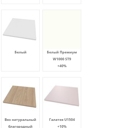
Белый
Белый Премиум
W1000 ST9
+40%
Вяз натуральный
Галатея U1504
благородный
+10%