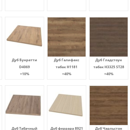
Дуб Бунратти
Дуб Галифакс
Дуб Гладстоун
D4069
табак Н1181
табак H3325 ST28
+10%
+40%
+40%
Дуб Табачный
Дуб феррара 8921
Дуб Чарльстон