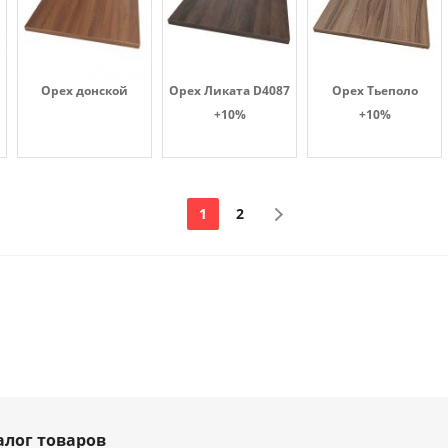
Орех донской
Орех Ликата D4087
Орех Тьеполо
+10%
+10%
1
2
алог товаров