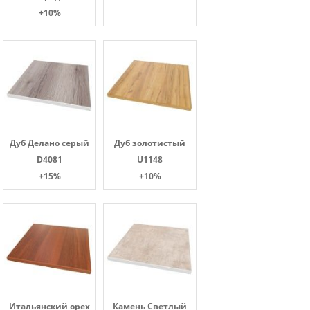
+10%
Дуб Делано серый
Дуб золотистый
D4081
U1148
+15%
+10%
Итальянский орех
Камень Светлый