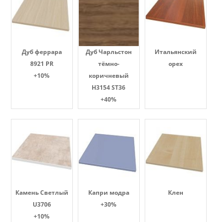
Дуб феррара
Дуб Чарльстон
Итальянский
8921 PR
тёмно-
орех
+10%
коричневый
H3154 ST36
+40%
Камень Светлый
Капри модра
Клен
U3706
+30%
+10%