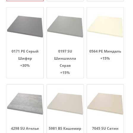
0171 PE Серый
0197 SU
0564 PE Миндаль
Шифер
Шиншилла
+15%
+30%
Серая
+15%
4298 SU Ателье
5981 BS Кашемир
7045 SU Сатин