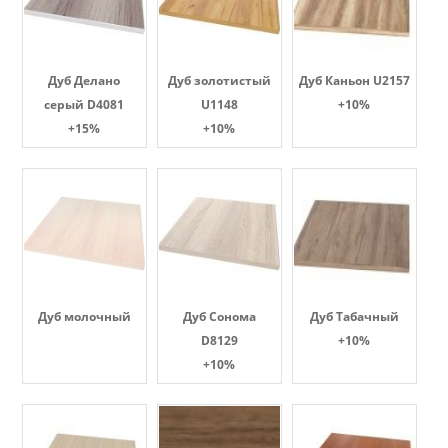
Дуб Делано
Дуб золотистый
Дуб Каньон U2157
серый D4081
U1148
+10%
+15%
+10%
Дуб молочный
Дуб Сонома
Дуб Табачный
D8129
+10%
+10%