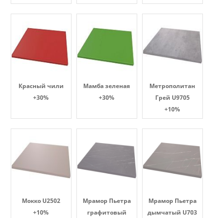
Красный чили
Мамба зеленая
Метрополитан
+30%
+30%
Грей U9705
+10%
Мокко U2502
Мрамор Пьетра
Мрамор Пьетра
+10%
графитовый
дымчатый U703