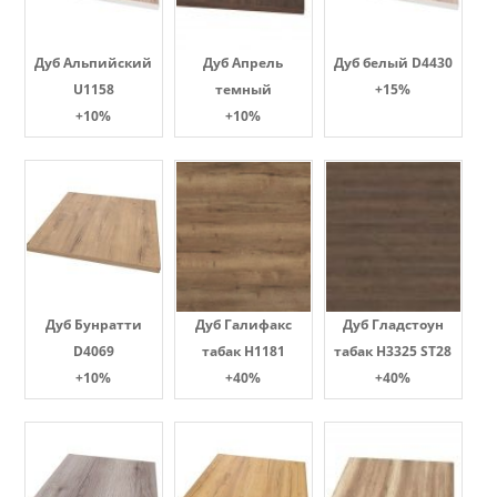
Дуб Альпийский
Дуб Апрель
Дуб белый D4430
U1158
темный
+15%
+10%
+10%
Дуб Бунратти
Дуб Галифакс
Дуб Гладстоун
D4069
табак Н1181
табак H3325 ST28
+10%
+40%
+40%