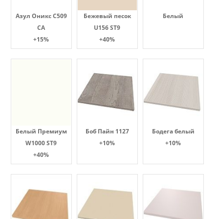
Азул Оникс С509
Бежевый песок
Белый
СА
U156 ST9
+15%
+40%
Белый Премиум
Боб Пайн 1127
Бодега белый
W1000 ST9
+10%
+10%
+40%