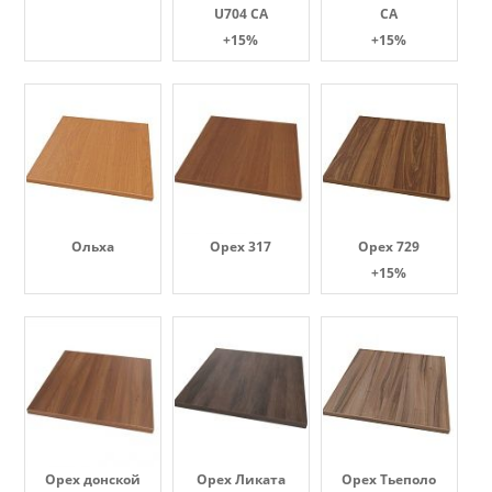
U704 CA
CA
+15%
+15%
Ольха
Орех 317
Орех 729
+15%
Орех донской
Орех Ликата
Орех Тьеполо