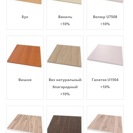
Бук
Ваниль
Велюр U7508
+10%
+10%
Вишня
Вяз натуральный
Галатея U1504
благородный
+10%
+10%