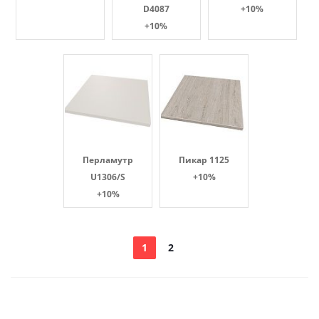
D4087
+10%
+10%
Перламутр
Пикар 1125
U1306/S
+10%
+10%
1
2