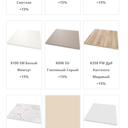
Светлое
+15%
+15%
+15%
8100 SM Белый
K096 SU
K358 PW Дуб
Жемчуг
Глиняный Серый
Кастелло
+15%
+15%
Медовый
+15%