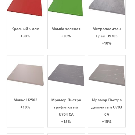
Красный чили
Мамба зеленая
Метрополитан
+30%
+30%
Грей U9705
+10%
Мокко U2502
Мрамор Пьетра
Мрамор Пьетра
+10%
графитовый
дымчатый U703
U704 CA
CA
+15%
+15%