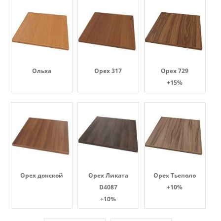
Ольха
Орех 317
Орех 729
+15%
Орех донской
Орех Ликата
Орех Тьеполо
D4087
+10%
+10%