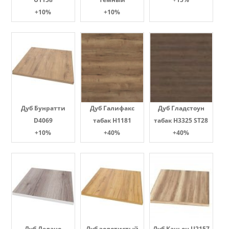
+10%
+10%
Дуб Бунратти
Дуб Галифакс
Дуб Гладстоун
D4069
табак Н1181
табак H3325 ST28
+10%
+40%
+40%
Дуб Делано
Дуб золотистый
Дуб Каньон U2157