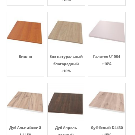
Вишня
Вяз натуральный
Галатея U1504
благородный
+10%
+10%
Дуб Альпийский
Дуб Апрель
Дуб белый D4430
U1158
темный
+15%