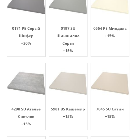
0171 PE Серый
0197 SU
0564 PE Миндаль
Шифер
Шиншилла
+15%
+30%
Серая
+15%
4298 SU Ателье
5981 BS Кашемир
7045 SU Сатин
Светлое
+15%
+15%
+15%