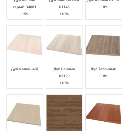
серый D4081
U1148
+10%
+15%
+10%
Дуб молочный
Дуб Сонома
Дуб Табачный
D8129
+10%
+10%