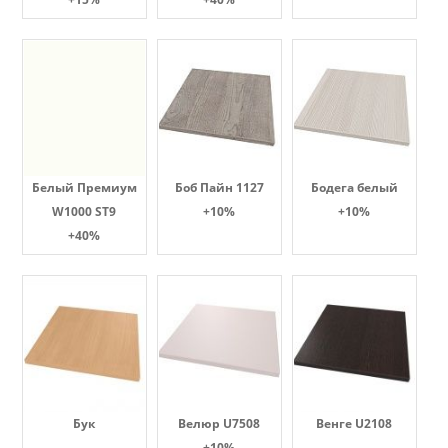
Белый Премиум
Боб Пайн 1127
Бодега белый
W1000 ST9
+10%
+10%
+40%
Бук
Велюр U7508
Венге U2108
+10%