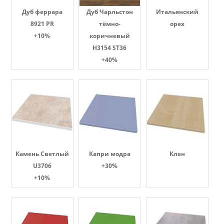
Дуб феррара
Дуб Чарльстон
Итальянский
8921 PR
тёмно-
орех
+10%
коричневый
H3154 ST36
+40%
Камень Светлый
Капри модра
Клен
U3706
+30%
+10%