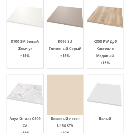
8100 SM Белый
K096 SU
K358 PW Дуб
Жемчуг
Глиняный Серый
Кастелло
+15%
+15%
Медовый
+15%
Азул Оникс С509
Бежевый песок
Белый
СА
U156 ST9
+15%
+40%