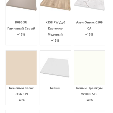
K096 SU
K358 PW Дуб
Азул Оникс С509
Глиняный Серый
Кастелло
СА
+15%
Медовый
+15%
+15%
Бежевый песок
Белый
Белый Премиум
U156 ST9
W1000 ST9
+40%
+40%