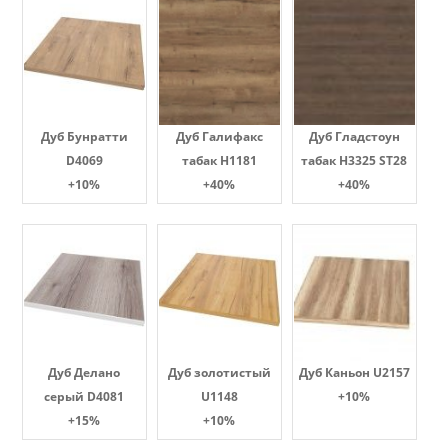
Дуб Бунратти
Дуб Галифакс
Дуб Гладстоун
D4069
табак Н1181
табак H3325 ST28
+10%
+40%
+40%
Дуб Делано
Дуб золотистый
Дуб Каньон U2157
серый D4081
U1148
+10%
+15%
+10%