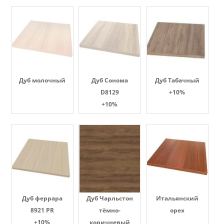
Дуб молочный
Дуб Сонома
Дуб Табачный
D8129
+10%
+10%
Дуб феррара
Дуб Чарльстон
Итальянский
8921 PR
тёмно-
орех
+10%
коричневый