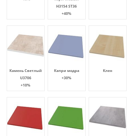
H3154 ST36
+40%
Камень Светлый
Капри модра
Клен
U3706
+30%
+10%