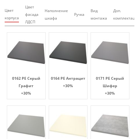
Цвет
Цвет
Наполнение
Вид
Доп.
фасада
Ручка
корпуса
шкафа
монтажа
комплектаци
ЛДСП
0162 PE Серый
0164 PE Антрацит
0171 PE Серый
Графит
+30%
Шифер
+30%
+30%