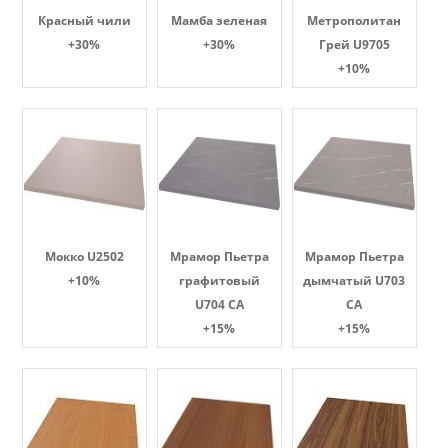
Красный чили
Мамба зеленая
Метрополитан
+30%
+30%
Грей U9705
+10%
Мокко U2502
Мрамор Пьетра
Мрамор Пьетра
+10%
графитовый
дымчатый U703
U704 CA
CA
+15%
+15%