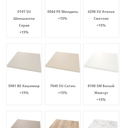
0197 SU
0564 PE Миндаль
4298 SU Ателье
Шиншилла
+15%
Светлое
Серая
+15%
+15%
5981 BS Кашемир
7045 SU Сатин
8100 SM Белый
+15%
+15%
Жемчуг
+15%