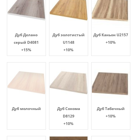
Дуб Делано
Дуб золотистый
Дуб Каньон U2157
серый D4081
U1148
+10%
+15%
+10%
Дуб молочный
Дуб Сонома
Дуб Табачный
D8129
+10%
+10%