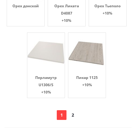
Орех донской
Орех Ликата
Орех Тьеполо
D4087
+10%
+10%
Перламутр
Пикар 1125
U1306/S
+10%
+10%
1
2