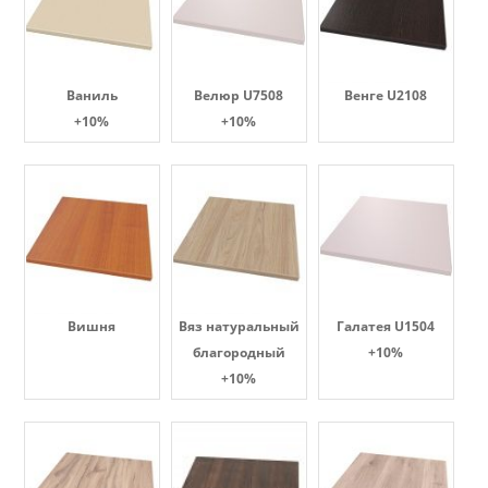
Ваниль
Велюр U7508
Венге U2108
+10%
+10%
Вишня
Вяз натуральный
Галатея U1504
благородный
+10%
+10%