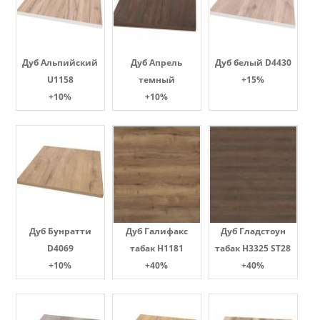
Дуб Альпийский
Дуб Апрель
Дуб белый D4430
U1158
темный
+15%
+10%
+10%
Дуб Бунратти
Дуб Галифакс
Дуб Гладстоун
D4069
табак Н1181
табак H3325 ST28
+10%
+40%
+40%