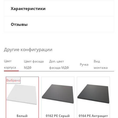
Характеристики
Отзывы
Другие конфигурации
Цвет
Цвет фасада
Доп. цвет
Вид
Ручка
корпуса
МДФ
фасада МДФ
монтажа
Выбрано
Белый
0162 PE Серый
0164 PE Антрацит