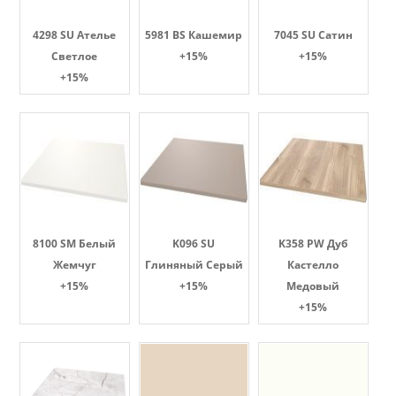
4298 SU Ателье
5981 BS Кашемир
7045 SU Сатин
Светлое
+15%
+15%
+15%
8100 SM Белый
K096 SU
K358 PW Дуб
Жемчуг
Глиняный Серый
Кастелло
+15%
+15%
Медовый
+15%