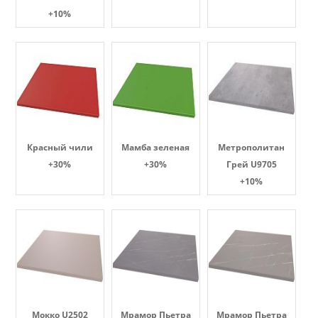
+10%
Красный чили
Мамба зеленая
Метрополитан
+30%
+30%
Грей U9705
+10%
Мокко U2502
Мрамор Пьетра
Мрамор Пьетра