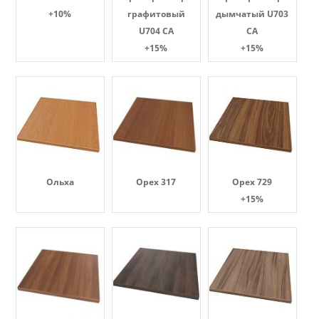
+10%
графитовый
дымчатый U703
U704 CA
CA
+15%
+15%
Ольха
Орех 317
Орех 729
+15%