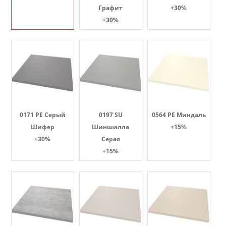
Графит
+30%
+30%
0171 PE Серый
0197 SU
0564 PE Миндаль
Шифер
Шиншилла
+15%
+30%
Серая
+15%