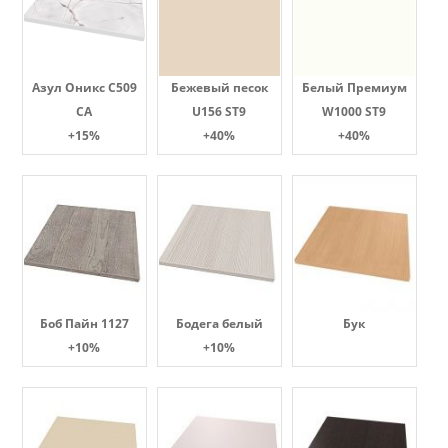
Азул Оникс С509
Бежевый песок
Белый Премиум
СА
U156 ST9
W1000 ST9
+15%
+40%
+40%
Боб Пайн 1127
Бодега белый
Бук
+10%
+10%