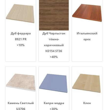
Дуб феррара
Дуб Чарльстон
Итальянский
8921 PR
тёмно-
орех
+10%
коричневый
H3154 ST36
+40%
Камень Светлый
Капри модра
Клен
U3706
+30%