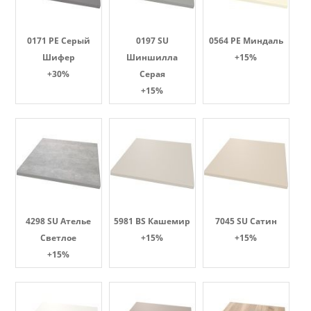
0171 PE Серый
0197 SU
0564 PE Миндаль
Шифер
Шиншилла
+15%
+30%
Серая
+15%
4298 SU Ателье
5981 BS Кашемир
7045 SU Сатин
Светлое
+15%
+15%
+15%