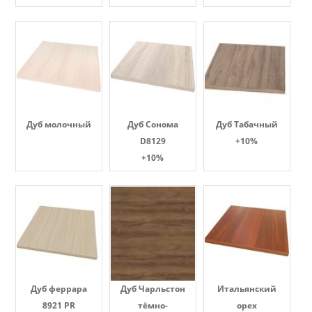
Дуб молочный
Дуб Сонома
Дуб Табачный
D8129
+10%
+10%
Дуб феррара
Дуб Чарльстон
Итальянский
8921 PR
тёмно-
орех