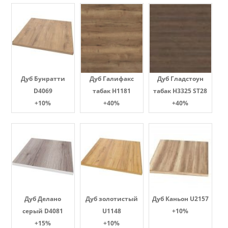
Дуб Бунратти
Дуб Галифакс
Дуб Гладстоун
D4069
табак Н1181
табак H3325 ST28
+10%
+40%
+40%
Дуб Делано
Дуб золотистый
Дуб Каньон U2157
серый D4081
U1148
+10%
+15%
+10%