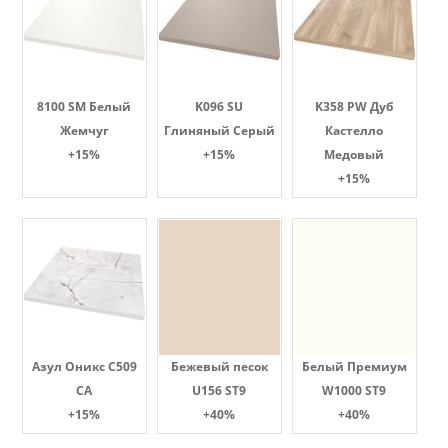
8100 SM Белый
K096 SU
K358 PW Дуб
Жемчуг
Глиняный Серый
Кастелло
+15%
+15%
Медовый
+15%
Азул Оникс С509
Бежевый песок
Белый Премиум
СА
U156 ST9
W1000 ST9
+15%
+40%
+40%