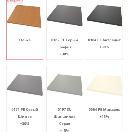
Выбрано
Ольха
0162 PE Серый
0164 PE Антрацит
Графит
+30%
+30%
0171 PE Серый
0197 SU
0564 PE Миндаль
Шифер
Шиншилла
+15%
+30%
Серая
+15%