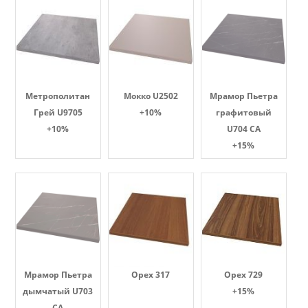
Метрополитан
Мокко U2502
Мрамор Пьетра
Грей U9705
+10%
графитовый
+10%
U704 CA
+15%
Мрамор Пьетра
Орех 317
Орех 729
дымчатый U703
+15%
CA