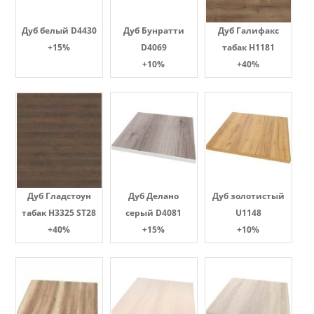
Дуб белый D4430
Дуб Бунратти
Дуб Галифакс
+15%
D4069
табак Н1181
+10%
+40%
Дуб Гладстоун
Дуб Делано
Дуб золотистый
табак H3325 ST28
серый D4081
U1148
+40%
+15%
+10%