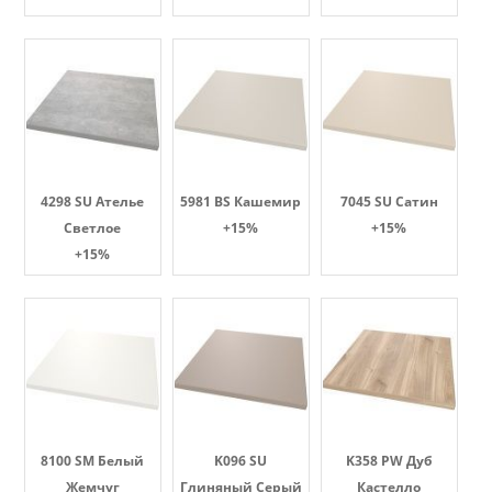
4298 SU Ателье
5981 BS Кашемир
7045 SU Сатин
Светлое
+15%
+15%
+15%
8100 SM Белый
K096 SU
K358 PW Дуб
Жемчуг
Глиняный Серый
Кастелло