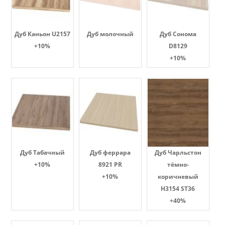
Дуб Каньон U2157
Дуб молочный
Дуб Сонома
+10%
D8129
+10%
Дуб Табачный
Дуб феррара
Дуб Чарльстон
+10%
8921 PR
тёмно-
+10%
коричневый
H3154 ST36
+40%