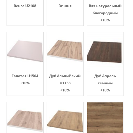
Венге U2108
Вишня
Вяз натуральный
благородный
+10%
Галатея U1504
Дуб Альпийский
Дуб Апрель
+10%
U1158
темный
+10%
+10%