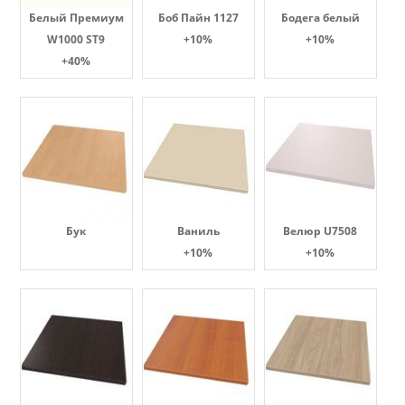
Белый Премиум
Боб Пайн 1127
Бодега белый
W1000 ST9
+10%
+10%
+40%
Бук
Ваниль
Велюр U7508
+10%
+10%