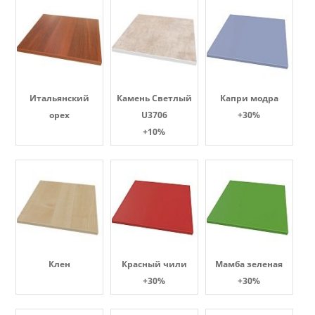
Итальянский
Камень Светлый
Капри модра
орех
U3706
+30%
+10%
Клен
Красный чили
Мамба зеленая
+30%
+30%