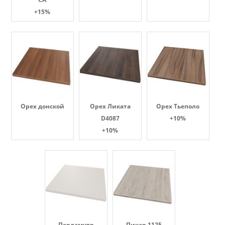
+15%
Орех донской
Орех Ликата
Орех Тьеполо
D4087
+10%
+10%
Перламутр
Пикар 1125