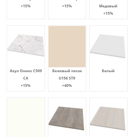
+15%
+15%
Медовый
+15%
Азул Оникс С509
Бежевый песок
Белый
СА
U156 ST9
+15%
+40%