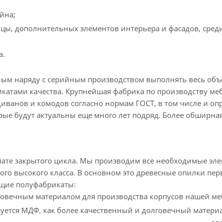
йна;
цы, дополнительных элементов интерьера и фасадов, сред
а.
 наряду с серийным производством выполнять весь объём 
катами качества. Крупнейшая фабрика по производству меб
иванов и комодов согласно нормам ГОСТ, в том числе и о
ые будут актуальны еще много лет подряд. Более обширна
мате закрытого цикла. Мы производим все необходимые эл
о высокого класса. В основном это древесные опилки перво
ющие полуфабрикаты:
овечным материалом для производства корпусов нашей ме
зуется МДФ, как более качественный и долговечный материа