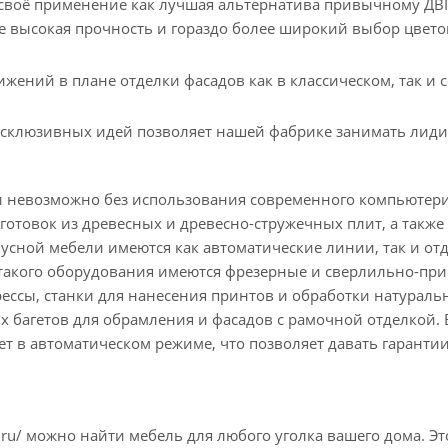
воё применение как лучшая альтернатива привычному ДВП.
ее высокая прочность и гораздо более широкий выбор цвет
жений в плане отделки фасадов как в классическом, так и 
ксклюзивных идей позволяет нашей фабрике занимать лиди
и невозможно без использования современного компьютер
готовок из древесных и древесно-стружечных плит, а такж
пусной мебели имеются как автоматические линии, так и о
и такого оборудования имеются фрезерные и сверлильно-п
ессы, станки для нанесения принтов и обработки натураль
 багетов для обрамления и фасадов с рамочной отделкой.
 в автоматическом режиме, что позволяет давать гарантии 
ru/ можно найти мебель для любого уголка вашего дома. Это