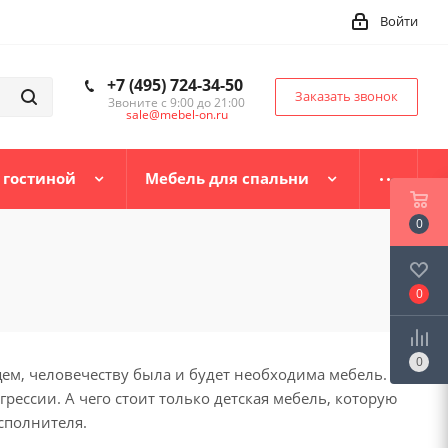
Войти
+7 (495) 724-34-50
Заказать звонок
Звоните с 9:00 до 21:00
sale@mebel-on.ru
 гостиной
Мебель для спальни
0
0
0
ем, человечеству была и будет необходима мебель.
рессии. А чего стоит только детская мебель, которую
сполнителя.