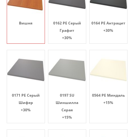
Вишня
0162 PE Серый
0164 PE Антрацит
Графит
+30%
+30%
0171 PE Серый
0197 SU
0564 PE Миндаль
Шифер
Шиншилла
+15%
+30%
Серая
+15%