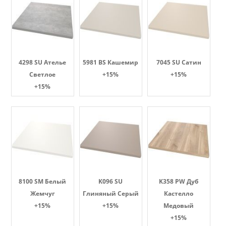
4298 SU Ателье
5981 BS Кашемир
7045 SU Сатин
Светлое
+15%
+15%
+15%
8100 SM Белый
K096 SU
K358 PW Дуб
Жемчуг
Глиняный Серый
Кастелло
+15%
+15%
Медовый
+15%