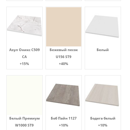
Азул Оникс С509
Бежевый песок
Белый
СА
U156 ST9
+15%
+40%
Белый Премиум
Боб Пайн 1127
Бодега белый
W1000 ST9
+10%
+10%