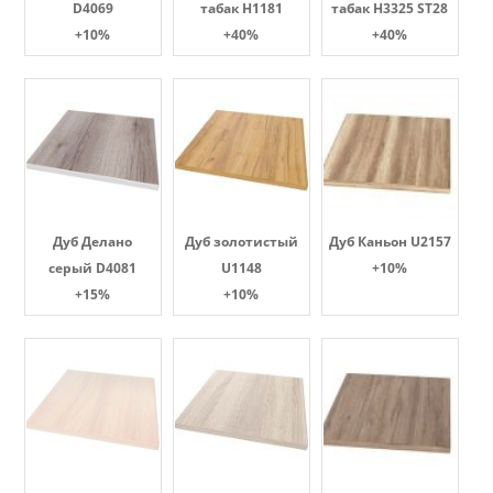
D4069
табак Н1181
табак H3325 ST28
+10%
+40%
+40%
Дуб Делано
Дуб золотистый
Дуб Каньон U2157
серый D4081
U1148
+10%
+15%
+10%