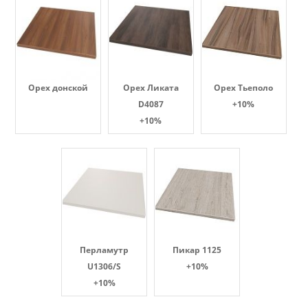
Орех донской
Орех Ликата
Орех Тьеполо
D4087
+10%
+10%
Перламутр
Пикар 1125
U1306/S
+10%
+10%