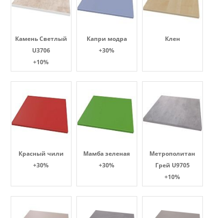
Камень Светлый
Капри модра
Клен
U3706
+30%
+10%
Красный чили
Мамба зеленая
Метрополитан
+30%
+30%
Грей U9705
+10%