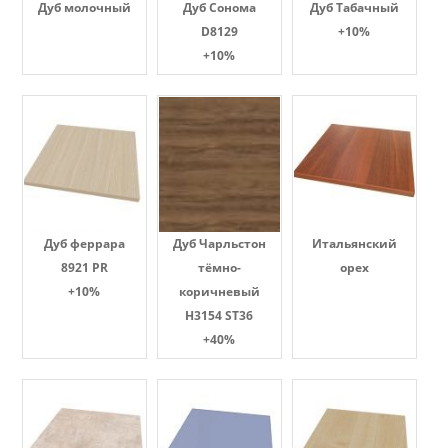
Дуб молочный
Дуб Сонома
Дуб Табачный
D8129
+10%
+10%
Дуб феррара
Дуб Чарльстон
Итальянский
8921 PR
тёмно-
орех
+10%
коричневый
H3154 ST36
+40%