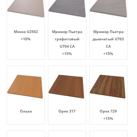
Мокко U2502
Мрамор Пьетра
Мрамор Пьетра
+10%
графитовый
дымчатый U703
U704 CA
CA
+15%
+15%
Ольха
Орех 317
Орех 729
+15%