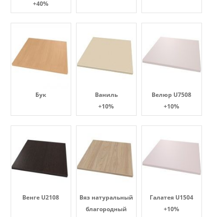
+40%
Бук
Ваниль
Велюр U7508
+10%
+10%
Венге U2108
Вяз натуральный
Галатея U1504
благородный
+10%