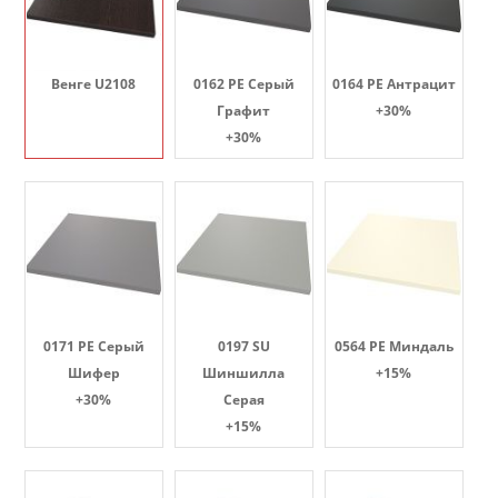
Венге U2108
0162 PE Серый
0164 PE Антрацит
Графит
+30%
+30%
0171 PE Серый
0197 SU
0564 PE Миндаль
Шифер
Шиншилла
+15%
+30%
Серая
+15%