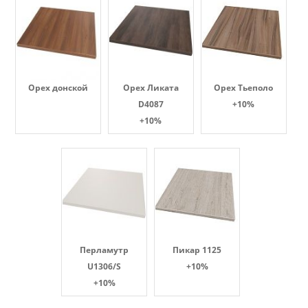
Орех донской
Орех Ликата
Орех Тьеполо
D4087
+10%
+10%
Перламутр
Пикар 1125
U1306/S
+10%
+10%