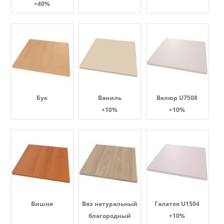
+40%
Бук
Ваниль
Велюр U7508
+10%
+10%
Вишня
Вяз натуральный
Галатея U1504
благородный
+10%