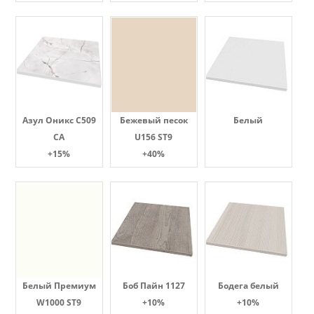
Азул Оникс С509
Бежевый песок
Белый
СА
U156 ST9
+15%
+40%
Белый Премиум
Боб Пайн 1127
Бодега белый
W1000 ST9
+10%
+10%