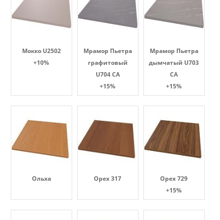
Мокко U2502
Мрамор Пьетра
Мрамор Пьетра
+10%
графитовый
дымчатый U703
U704 CA
CA
+15%
+15%
Ольха
Орех 317
Орех 729
+15%