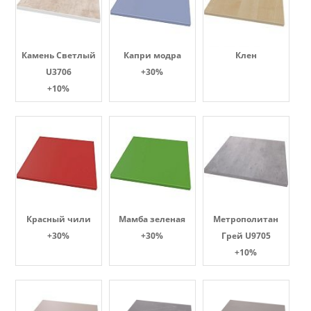
Камень Светлый
Капри модра
Клен
U3706
+30%
+10%
Красный чили
Мамба зеленая
Метрополитан
+30%
+30%
Грей U9705
+10%