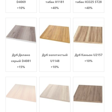
D4069
табак Н1181
табак H3325 ST28
+10%
+40%
+40%
Дуб Делано
Дуб золотистый
Дуб Каньон U2157
серый D4081
U1148
+10%
+15%
+10%