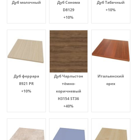
Дуб молочный
Дуб Сонома
Дуб Табачный
D8129
+10%
+10%
Дуб феррара
Дуб Чарльстон
Итальянский
8921 PR
тёмно-
орех
+10%
коричневый
H3154 ST36
+40%