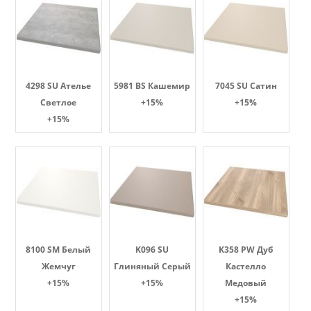
4298 SU Ателье
5981 BS Кашемир
7045 SU Сатин
Светлое
+15%
+15%
+15%
8100 SM Белый
K096 SU
K358 PW Дуб
Жемчуг
Глиняный Серый
Кастелло
+15%
+15%
Медовый
+15%