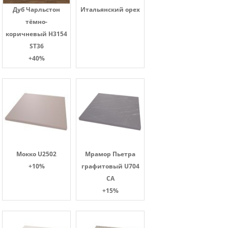
Дуб Чарльстон
Итальянский орех
тёмно-
коричневый H3154
ST36
+40%
Мокко U2502
Мрамор Пьетра
+10%
графитовый U704
CA
+15%