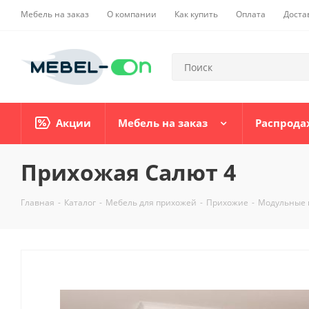
Мебель на заказ
О компании
Как купить
Оплата
Доста
Акции
Мебель на заказ
Распрода
Прихожая Салют 4
Главная
-
Каталог
-
Мебель для прихожей
-
Прихожие
-
Модульные 