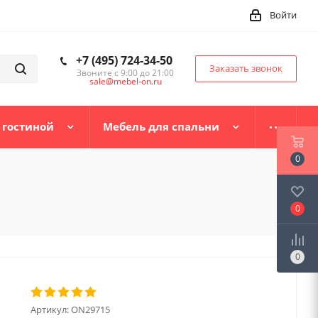
Войти
+7 (495) 724-34-50
Заказать звонок
Звоните с 9:00 до 21:00
sale@mebel-on.ru
 гостиной
Мебель для спальни
0
0
0
Артикул:
ON29715