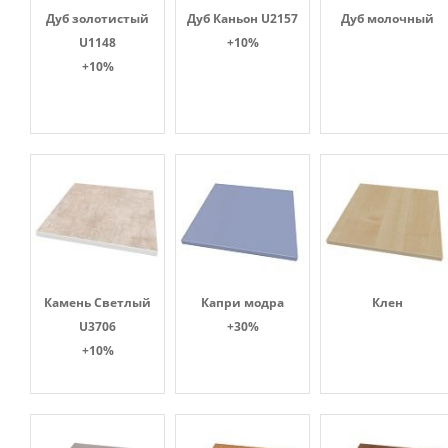
Дуб золотистый
Дуб Каньон U2157
Дуб молочный
U1148
+10%
+10%
Камень Светлый
Капри модра
Клен
U3706
+30%
+10%