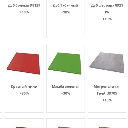
Дуб Сонома D8129
Дуб Табачный
Дуб феррара 8921
+10%
+10%
PR
+10%
Красный чили
Мамба зеленая
Метрополитан
+30%
+30%
Грей U9705
+10%