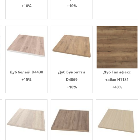
+10%
+10%
Дуб белый D4430
Дуб Бунратти
Дуб Галифакс
+15%
D4069
табак Н1181
+10%
+40%