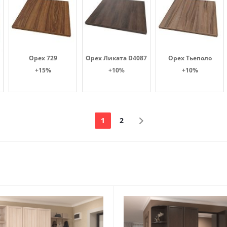
Орех 729
Орех Ликата D4087
Орех Тьеполо
+15%
+10%
+10%
1
2