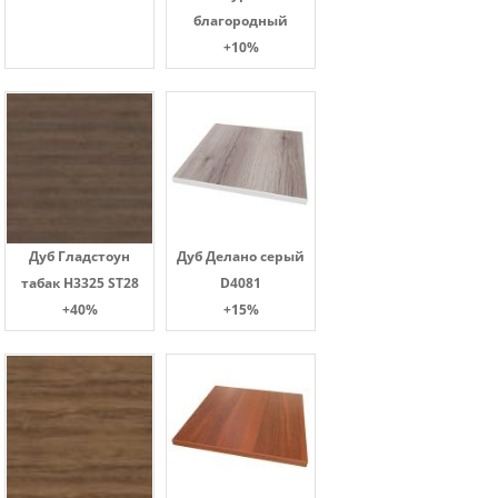
благородный
+10%
Дуб Гладстоун
Дуб Делано серый
табак H3325 ST28
D4081
+40%
+15%