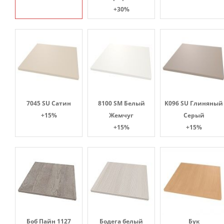
+30%
7045 SU Сатин
8100 SM Белый
K096 SU Глиняный
+15%
Жемчуг
Серый
+15%
+15%
Боб Пайн 1127
Бодега белый
Бук