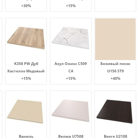
+30%
+15%
K358 PW Дуб
Азул Оникс С509
Бежевый песок
Кастелло Медовый
СА
U156 ST9
+15%
+15%
+40%
Ваниль
Велюр U7508
Венге U2108