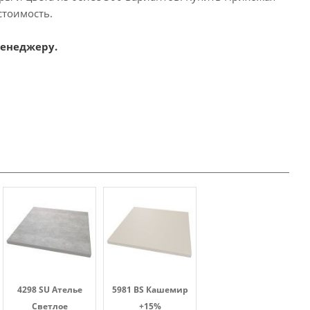
стоимость.
менеджеру.
4298 SU Ателье
5981 BS Кашемир
Светлое
+15%