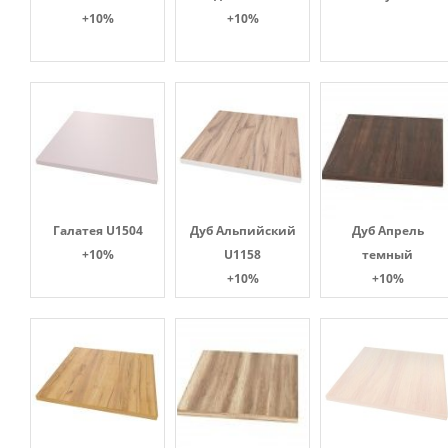
+10%
+10%
Галатея U1504
Дуб Альпийский
Дуб Апрель
+10%
U1158
темный
+10%
+10%