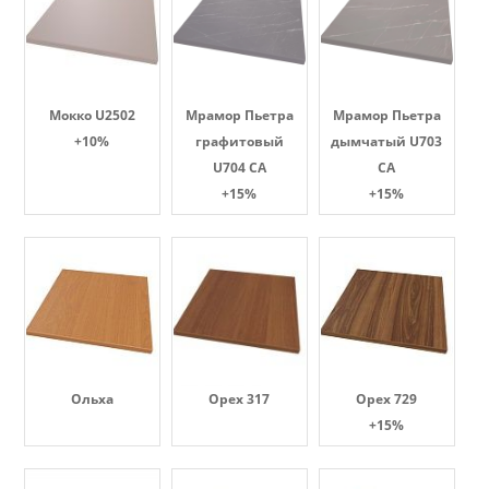
Мокко U2502
Мрамор Пьетра
Мрамор Пьетра
+10%
графитовый
дымчатый U703
U704 CA
CA
+15%
+15%
Ольха
Орех 317
Орех 729
+15%