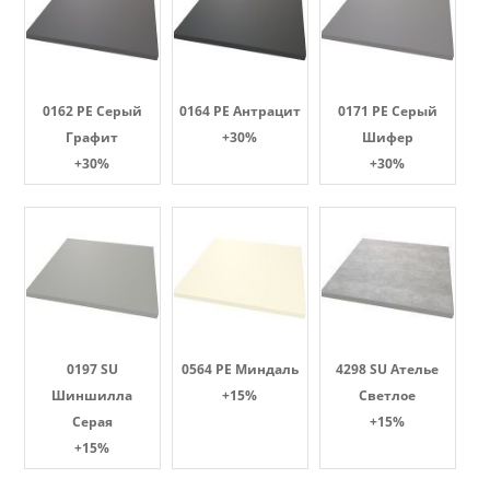
0162 PE Серый
0164 PE Антрацит
0171 PE Серый
Графит
+30%
Шифер
+30%
+30%
0197 SU
0564 PE Миндаль
4298 SU Ателье
Шиншилла
+15%
Светлое
Серая
+15%
+15%