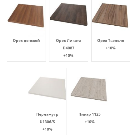
Орех донской
Орех Ликата
Орех Тьеполо
D4087
+10%
+10%
Перламутр
Пикар 1125
U1306/S
+10%
+10%