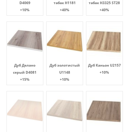
D4069
табак Н1181
табак H3325 ST28
+10%
+40%
+40%
Дуб Делано
Дуб золотистый
Дуб Каньон U2157
серый D4081
U1148
+10%
+15%
+10%