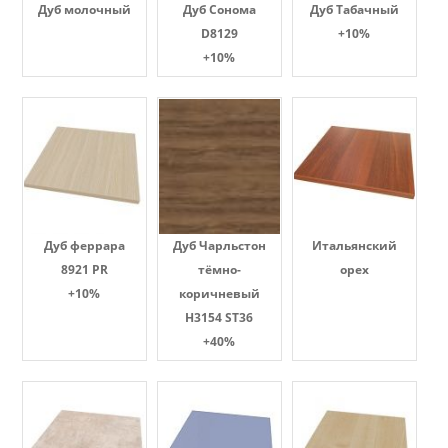
Дуб молочный
Дуб Сонома
Дуб Табачный
D8129
+10%
+10%
Дуб феррара
Дуб Чарльстон
Итальянский
8921 PR
тёмно-
орех
+10%
коричневый
H3154 ST36
+40%