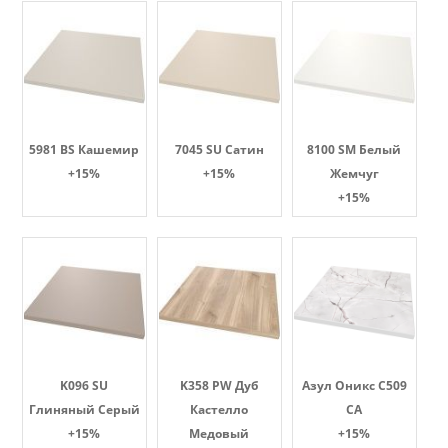
5981 BS Кашемир
7045 SU Сатин
8100 SM Белый
+15%
+15%
Жемчуг
+15%
K096 SU
K358 PW Дуб
Азул Оникс С509
Глиняный Серый
Кастелло
СА
+15%
Медовый
+15%