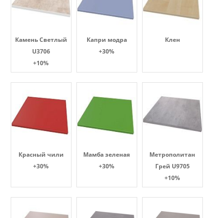
Камень Светлый
Капри модра
Клен
U3706
+30%
+10%
Красный чили
Мамба зеленая
Метрополитан
+30%
+30%
Грей U9705
+10%