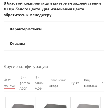
В базовой комплектации материал задней стенки
ЛХДФ белого цвета. Для изменения цвета
обратитесь к менеджеру.
Характеристики
Отзывы
Другие конфигурации
Цвет
Цвет
Цвет
Наполнение
Вид
фасада
рамки
Ручка
Крю
корпуса
шкафа
монтажа
ЛДСП
МДФ