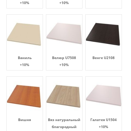
+10%
+10%
Ваниль
Велюр U7508
Венге U2108
+10%
+10%
Вишня
Вяз натуральный
Галатея U1504
благородный
+10%