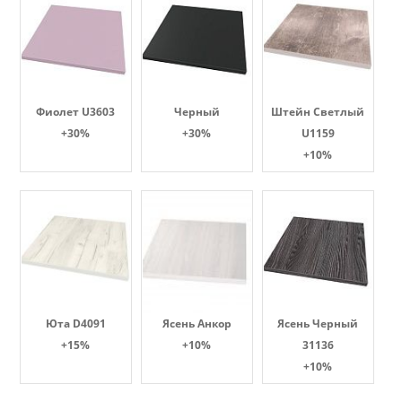
Фиолет U3603
Черный
Штейн Светлый
+30%
+30%
U1159
+10%
Юта D4091
Ясень Анкор
Ясень Черный
+15%
+10%
31136
+10%