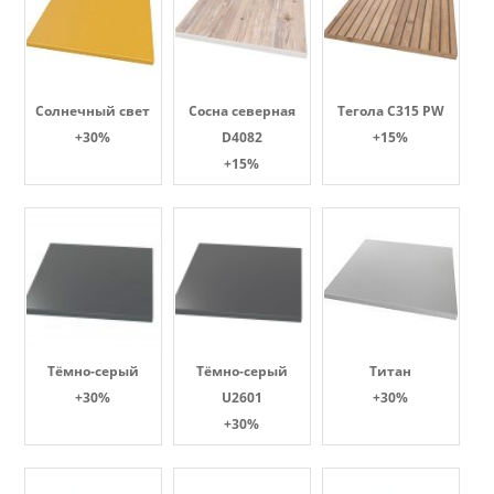
Солнечный свет
Сосна северная
Тегола С315 PW
+30%
D4082
+15%
+15%
Тёмно-серый
Тёмно-серый
Титан
+30%
U2601
+30%
+30%