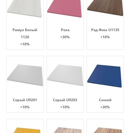
Рамух Белый
Роза
Рэд Фокс U1135
1120
+30%
+10%
+10%
Серый U9201
Серый U9203
Синий
+10%
+10%
+30%