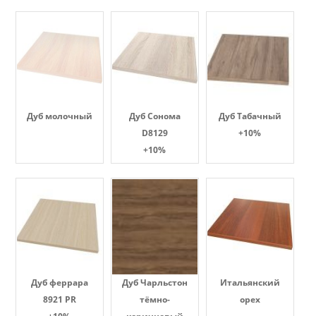
Дуб молочный
Дуб Сонома
Дуб Табачный
D8129
+10%
+10%
Дуб феррара
Дуб Чарльстон
Итальянский
8921 PR
тёмно-
орех