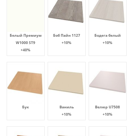
Белый Премиум
Боб Пайн 1127
Бодега белый
W1000 ST9
+10%
+10%
+40%
Бук
Ваниль
Велюр U7508
+10%
+10%