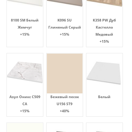
8100 SM Белый
K096 SU
K358 PW Дуб
Жемчуг
Глиняный Серый
Кастелло
+15%
+15%
Медовый
+15%
Азул Оникс С509
Бежевый песок
Белый
СА
U156 ST9
+15%
+40%