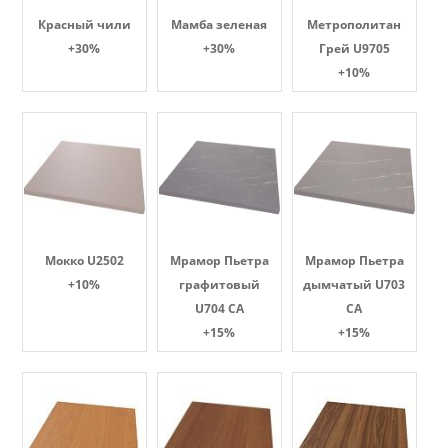
Красный чили
Мамба зеленая
Метрополитан
+30%
+30%
Грей U9705
+10%
Мокко U2502
Мрамор Пьетра
Мрамор Пьетра
+10%
графитовый
дымчатый U703
U704 CA
CA
+15%
+15%