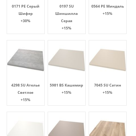
0171 PE Серый
0197 SU
0564 PE Миндаль
Шифер
Шиншилла
+15%
+30%
Серая
+15%
4298 SU Ателье
5981 BS Кашемир
7045 SU Сатин
Светлое
+15%
+15%
+15%