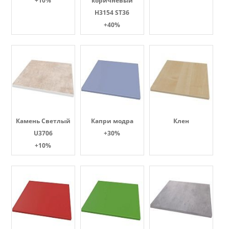
+10%
коричневый
H3154 ST36
+40%
Камень Светлый
Капри модра
Клен
U3706
+30%
+10%