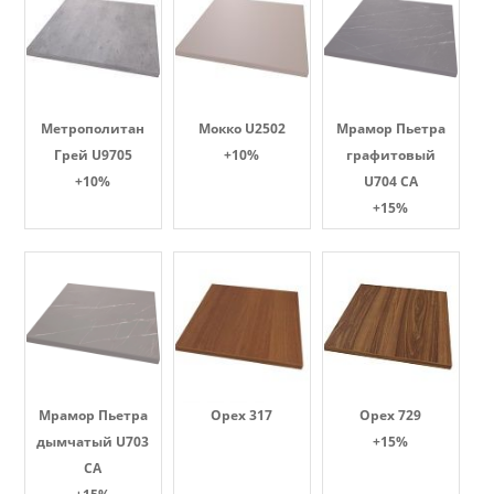
Метрополитан
Мокко U2502
Мрамор Пьетра
Грей U9705
+10%
графитовый
+10%
U704 CA
+15%
Мрамор Пьетра
Орех 317
Орех 729
дымчатый U703
+15%
CA