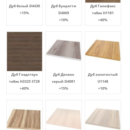
Дуб белый D4430
Дуб Бунратти
Дуб Галифакс
+15%
D4069
табак Н1181
+10%
+40%
Дуб Гладстоун
Дуб Делано
Дуб золотистый
табак H3325 ST28
серый D4081
U1148
+40%
+15%
+10%