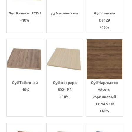
Дуб Каньон U2157
Дуб молочный
Дуб Сонома
+10%
D8129
+10%
Дуб Табачный
Дуб феррара
Дуб Чарльстон
+10%
8921 PR
тёмно-
+10%
коричневый
H3154 ST36
+40%