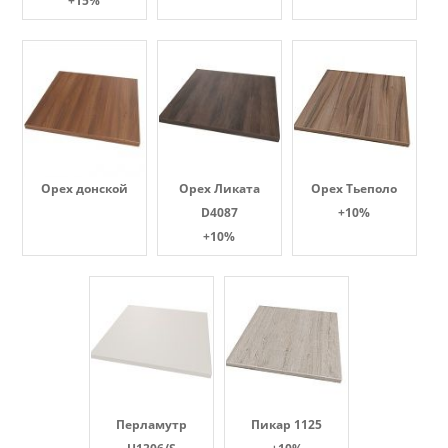
+15%
Орех донской
Орех Ликата
Орех Тьеполо
D4087
+10%
+10%
Перламутр
Пикар 1125