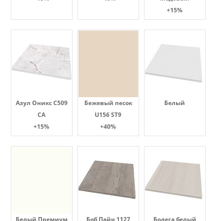
+15%
Азул Оникс С509
Бежевый песок
Белый
СА
U156 ST9
+15%
+40%
Белый Премиум
Боб Пайн 1127
Бодега белый