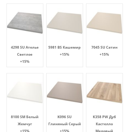
4298 SU Ателье
5981 BS Кашемир
7045 SU Сатин
Светлое
+15%
+15%
+15%
8100 SM Белый
K096 SU
K358 PW Дуб
Жемчуг
Глиняный Серый
Кастелло
+15%
+15%
Медовый