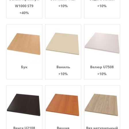
W1000 ST9
+10%
+10%
+40%
Бук
Ваниль
Велюр U7508
+10%
+10%
Венге U2108
Вишня
Вяз натуральный