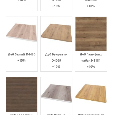
+10%
+10%
Дуб белый D4430
Дуб Бунратти
Дуб Галифакс
+15%
D4069
табак Н1181
+10%
+40%
Дуб Гладстоун
Дуб Делано
Дуб золотистый