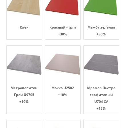
Клен
Красный чили
Мамба зеленая
+30%
+30%
Метрополитан
Мокко U2502
Мрамор Пьетра
Грей U9705
+10%
графитовый
+10%
U704 CA
+15%