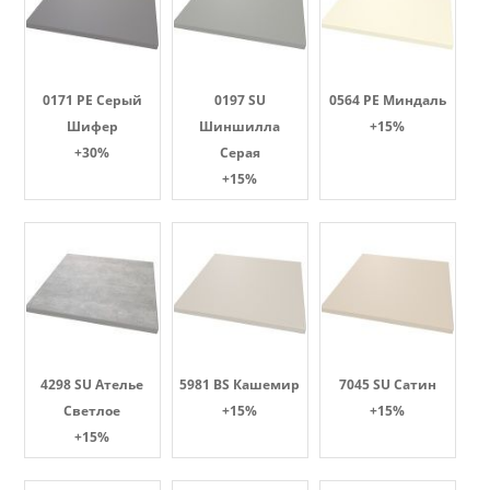
0171 PE Серый
0197 SU
0564 PE Миндаль
Шифер
Шиншилла
+15%
+30%
Серая
+15%
4298 SU Ателье
5981 BS Кашемир
7045 SU Сатин
Светлое
+15%
+15%
+15%