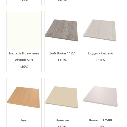
Белый Премиум
Боб Пайн 1127
Бодега белый
W1000 ST9
+10%
+10%
+40%
Бук
Ваниль
Велюр U7508
+10%
+10%