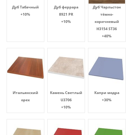
Дуб Табачный
Дуб феррара
Дуб Чарльстон
+10%
8921 PR
тёмно-
+10%
коричневый
H3154 ST36
+40%
Итальянский
Камень Светлый
Капри модра
орех
U3706
+30%
+10%