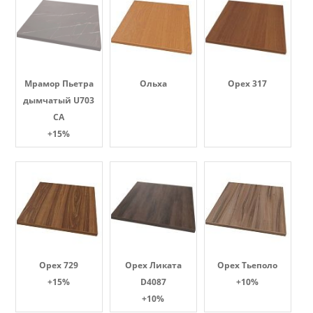
Мрамор Пьетра
Ольха
Орех 317
дымчатый U703
CA
+15%
Орех 729
Орех Ликата
Орех Тьеполо
+15%
D4087
+10%
+10%