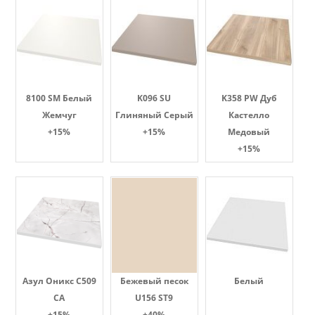
8100 SM Белый
K096 SU
K358 PW Дуб
Жемчуг
Глиняный Серый
Кастелло
+15%
+15%
Медовый
+15%
Азул Оникс С509
Бежевый песок
Белый
СА
U156 ST9
+15%
+40%