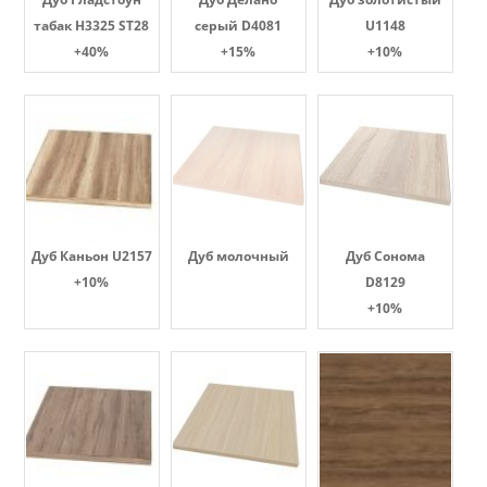
табак H3325 ST28
серый D4081
U1148
+40%
+15%
+10%
Дуб Каньон U2157
Дуб молочный
Дуб Сонома
+10%
D8129
+10%