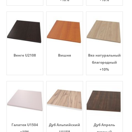
Венге U2108
Вишня
Вяз натуральный
благородный
+10%
Галатея U1504
Дуб Альпийский
Дуб Апрель
+10%
U1158
темный