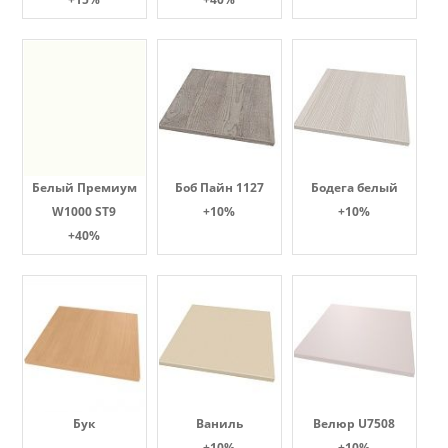
Белый Премиум
Боб Пайн 1127
Бодега белый
W1000 ST9
+10%
+10%
+40%
Бук
Ваниль
Велюр U7508
+10%
+10%