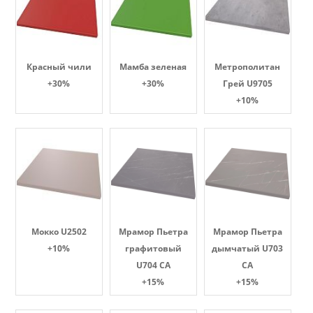
Красный чили
Мамба зеленая
Метрополитан
+30%
+30%
Грей U9705
+10%
Мокко U2502
Мрамор Пьетра
Мрамор Пьетра
+10%
графитовый
дымчатый U703
U704 CA
CA
+15%
+15%