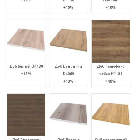
+10%
+10%
Дуб белый D4430
Дуб Бунратти
Дуб Галифакс
+15%
D4069
табак Н1181
+10%
+40%
Дуб Гладстоун
Дуб Делано
Дуб золотистый