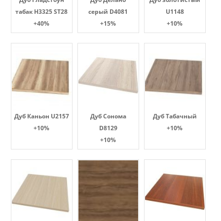
табак H3325 ST28
серый D4081
U1148
+40%
+15%
+10%
Дуб Каньон U2157
Дуб Сонома
Дуб Табачный
+10%
D8129
+10%
+10%