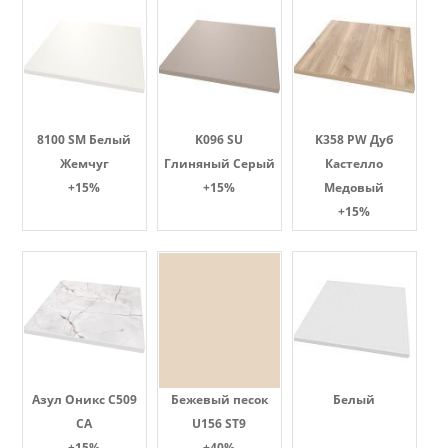
8100 SM Белый
K096 SU
K358 PW Дуб
Жемчуг
Глиняный Серый
Кастелло
+15%
+15%
Медовый
+15%
Азул Оникс С509
Бежевый песок
Белый
СА
U156 ST9
+15%
+40%