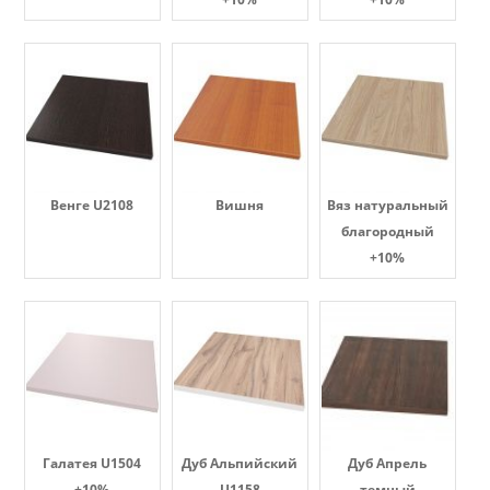
Венге U2108
Вишня
Вяз натуральный
благородный
+10%
Галатея U1504
Дуб Альпийский
Дуб Апрель
+10%
U1158
темный