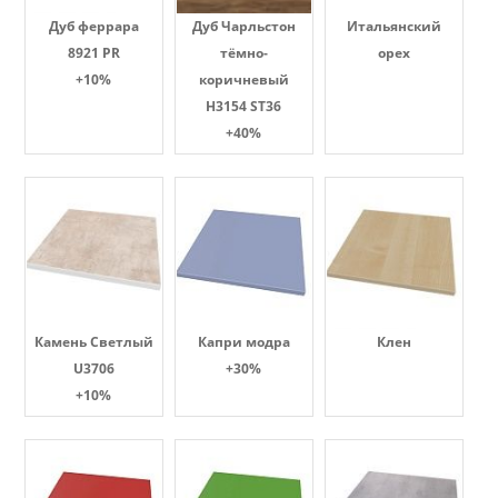
Дуб феррара
Дуб Чарльстон
Итальянский
8921 PR
тёмно-
орех
+10%
коричневый
H3154 ST36
+40%
Камень Светлый
Капри модра
Клен
U3706
+30%
+10%