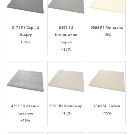
0171 PE Серый
0197 SU
0564 PE Миндаль
Шифер
Шиншилла
+15%
+30%
Серая
+15%
4298 SU Ателье
5981 BS Кашемир
7045 SU Сатин
Светлое
+15%
+15%
+15%