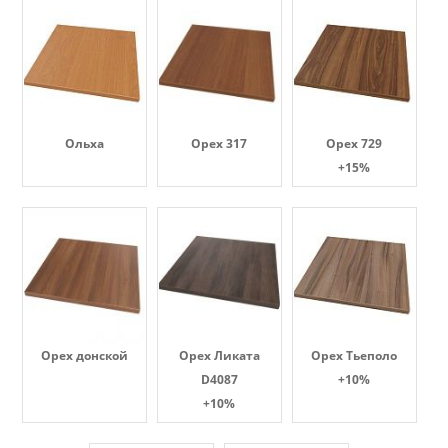
Ольха
Орех 317
Орех 729
+15%
Орех донской
Орех Ликата
Орех Тьеполо
D4087
+10%
+10%