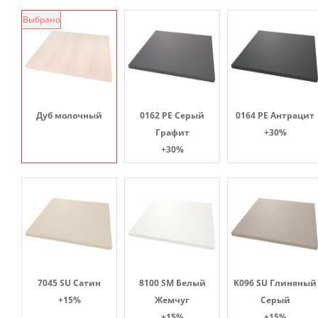
Выбрано
Дуб молочный
0162 PE Серый
0164 PE Антрацит
Графит
+30%
+30%
7045 SU Сатин
8100 SM Белый
K096 SU Глиняный
+15%
Жемчуг
Серый
+15%
+15%