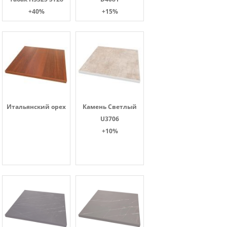
+40%
+15%
Итальянский орех
Камень Светлый
U3706
+10%