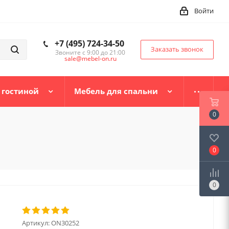
Войти
+7 (495) 724-34-50
Заказать звонок
Звоните с 9:00 до 21:00
sale@mebel-on.ru
 гостиной
Мебель для спальни
0
0
0
Артикул:
ON30252