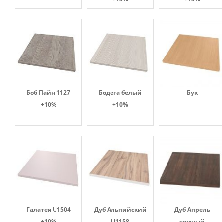
Боб Пайн 1127
Бодега белый
Бук
+10%
+10%
Галатея U1504
Дуб Альпийский
Дуб Апрель
+10%
U1158
темный