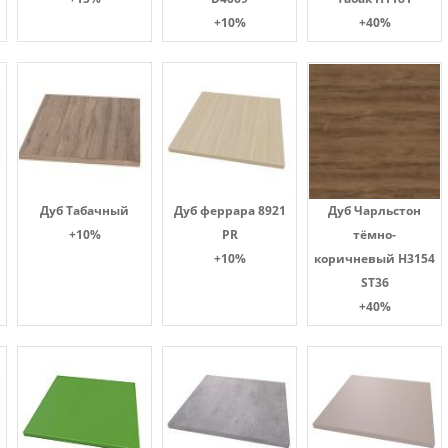
+10%
+40%
Дуб Табачный
Дуб феррара 8921
Дуб Чарльстон
+10%
PR
тёмно-
+10%
коричневый H3154
ST36
+40%