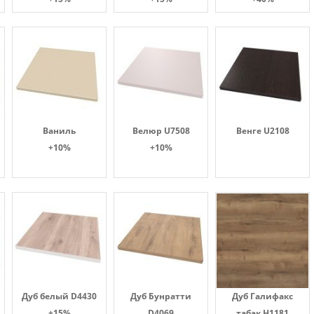
Ваниль
Велюр U7508
Венге U2108
+10%
+10%
Дуб белый D4430
Дуб Бунратти
Дуб Галифакс
+15%
D4069
табак Н1181