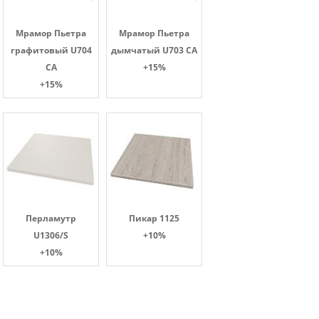
Мрамор Пьетра
Мрамор Пьетра
графитовый U704
дымчатый U703 CA
CA
+15%
+15%
Перламутр
Пикар 1125
U1306/S
+10%
+10%