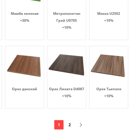
Мамба зеленая
Метрополитан
Мокко U2502
+30%
Грей U9705
+10%
+10%
Орех донской
Орех Ликата D4087
Орех Тьеполо
+10%
+10%
1
2