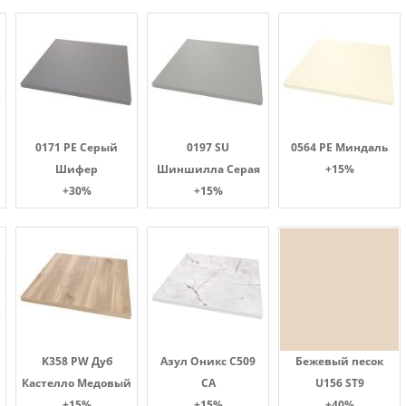
0171 PE Серый
0197 SU
0564 PE Миндаль
Шифер
Шиншилла Серая
+15%
+30%
+15%
K358 PW Дуб
Азул Оникс С509
Бежевый песок
Кастелло Медовый
СА
U156 ST9
+15%
+15%
+40%