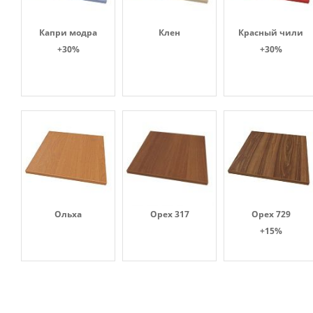
Капри модра
Клен
Красный чили
+30%
+30%
Ольха
Орех 317
Орех 729
+15%