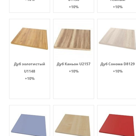
+10%
+10%
Дуб золотистый
Дуб Каньон U2157
Дуб Сонома D8129
U1148
+10%
+10%
+10%