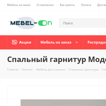
Мебель на заказ
О компании
Как купить
Оплата
Доста
Акции
Мебель на заказ
Распрода
Спальный гарнитур Мод
Главная
-
Каталог
-
Мебель для спальни
-
Спальные гарнитуры
-
Сп