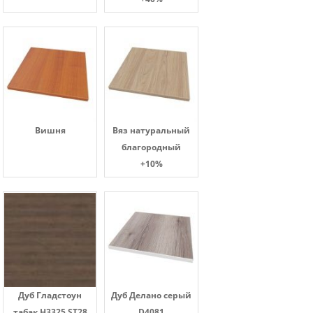
Вишня
Вяз натуральный
благородный
+10%
Дуб Гладстоун
Дуб Делано серый
табак H3325 ST28
D4081