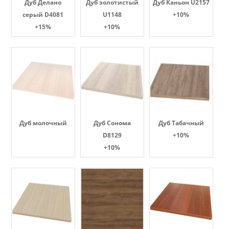
Дуб Делано
Дуб золотистый
Дуб Каньон U2157
серый D4081
U1148
+10%
+15%
+10%
Дуб молочный
Дуб Сонома
Дуб Табачный
D8129
+10%
+10%