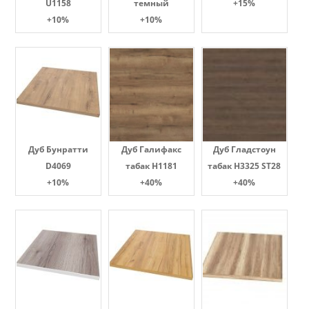
U1158
темный
+15%
+10%
+10%
Дуб Бунратти
Дуб Галифакс
Дуб Гладстоун
D4069
табак Н1181
табак H3325 ST28
+10%
+40%
+40%