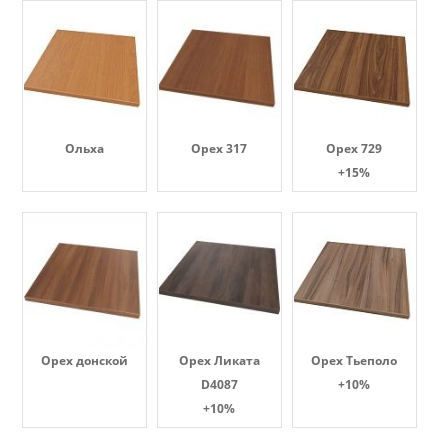
Ольха
Орех 317
Орех 729
+15%
Орех донской
Орех Ликата
Орех Тьеполо
D4087
+10%
+10%