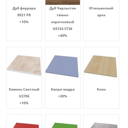
Дуб феррара
Дуб Чарльстон
Итальянский
8921 PR
тёмно-
орех
+10%
коричневый
H3154 ST36
+40%
Камень Светлый
Капри модра
Клен
U3706
+30%
+10%