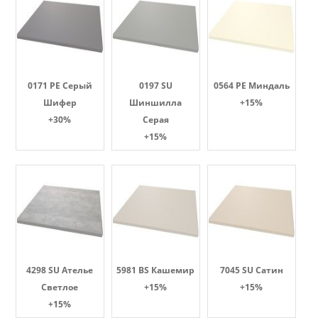
0171 PE Серый
0197 SU
0564 PE Миндаль
Шифер
Шиншилла
+15%
+30%
Серая
+15%
4298 SU Ателье
5981 BS Кашемир
7045 SU Сатин
Светлое
+15%
+15%
+15%