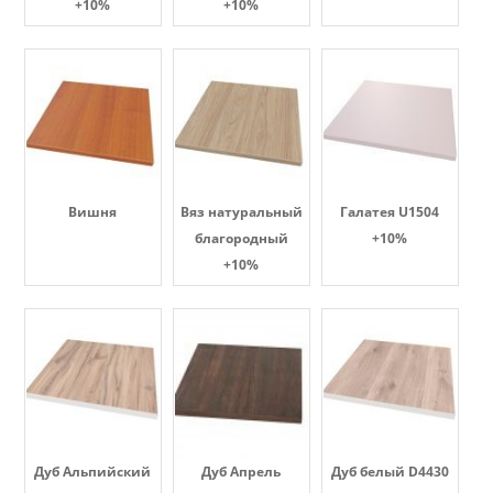
+10%
+10%
Вишня
Вяз натуральный
Галатея U1504
благородный
+10%
+10%
Дуб Альпийский
Дуб Апрель
Дуб белый D4430