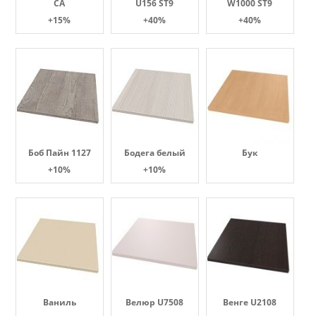
СА
U156 ST9
W1000 ST9
+15%
+40%
+40%
Боб Пайн 1127
Бодега белый
Бук
+10%
+10%
Ваниль
Велюр U7508
Венге U2108