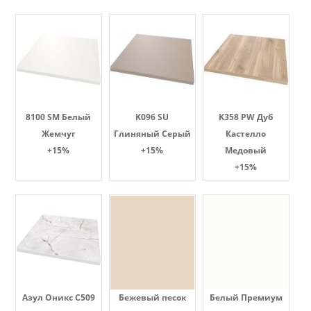
8100 SM Белый
K096 SU
K358 PW Дуб
Жемчуг
Глиняный Серый
Кастелло
+15%
+15%
Медовый
+15%
Азул Оникс С509
Бежевый песок
Белый Премиум