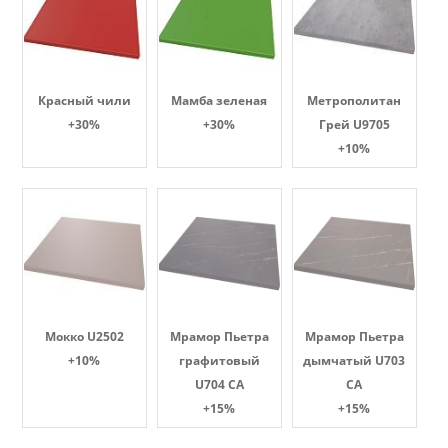
Красный чили
Мамба зеленая
Метрополитан
+30%
+30%
Грей U9705
+10%
Мокко U2502
Мрамор Пьетра
Мрамор Пьетра
+10%
графитовый
дымчатый U703
U704 CA
CA
+15%
+15%