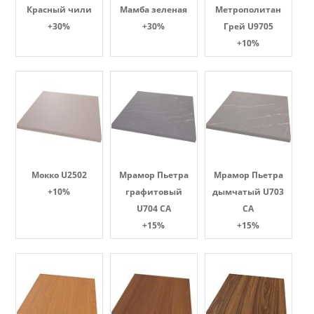
Красный чили
Мамба зеленая
Метрополитан
+30%
+30%
Грей U9705
+10%
Мокко U2502
Мрамор Пьетра
Мрамор Пьетра
+10%
графитовый
дымчатый U703
U704 CA
CA
+15%
+15%