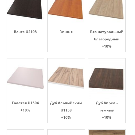
Венге U2108
Вишня
Вяз натуральный
благородный
+10%
Галатея U1504
Дуб Альпийский
Дуб Апрель
+10%
U1158
темный
+10%
+10%