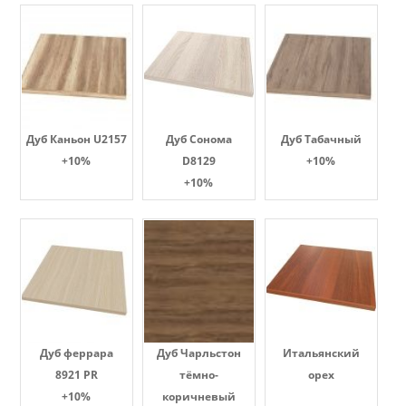
Дуб Каньон U2157
Дуб Сонома
Дуб Табачный
+10%
D8129
+10%
+10%
Дуб феррара
Дуб Чарльстон
Итальянский
8921 PR
тёмно-
орех
+10%
коричневый