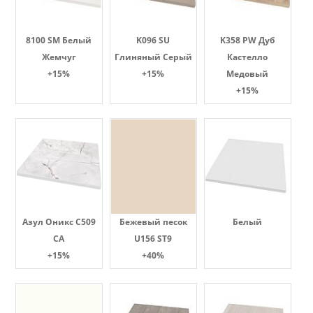
8100 SM Белый
K096 SU
K358 PW Дуб
Жемчуг
Глиняный Серый
Кастелло
+15%
+15%
Медовый
+15%
Азул Оникс С509
Бежевый песок
Белый
СА
U156 ST9
+15%
+40%