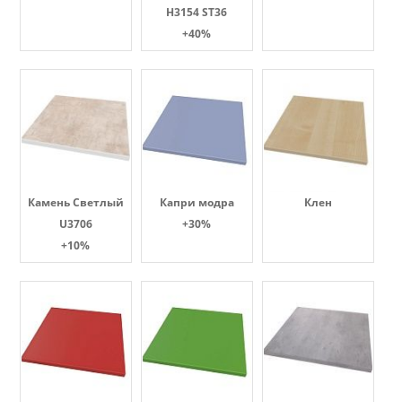
H3154 ST36
+40%
Камень Светлый
Капри модра
Клен
U3706
+30%
+10%