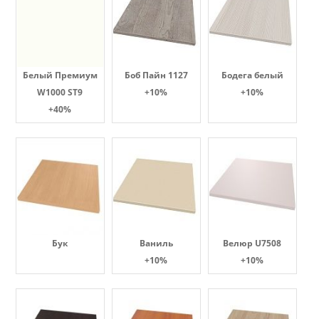
Белый Премиум
Боб Пайн 1127
Бодега белый
W1000 ST9
+10%
+10%
+40%
Бук
Ваниль
Велюр U7508
+10%
+10%