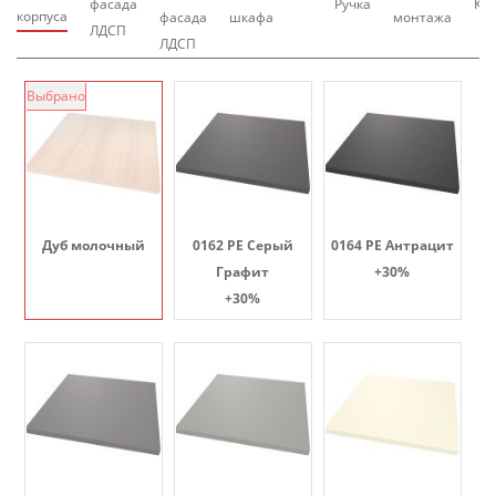
фасада
Ручка
Кр
корпуса
фасада
шкафа
монтажа
ЛДСП
ЛДСП
Выбрано
Дуб молочный
0162 PE Серый
0164 PE Антрацит
Графит
+30%
+30%