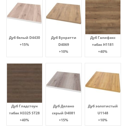
Дуб белый D4430
Дуб Бунратти
Дуб Галифакс
+15%
D4069
табак Н1181
+10%
+40%
Дуб Гладстоун
Дуб Делано
Дуб золотистый
табак H3325 ST28
серый D4081
U1148
+40%
+15%
+10%