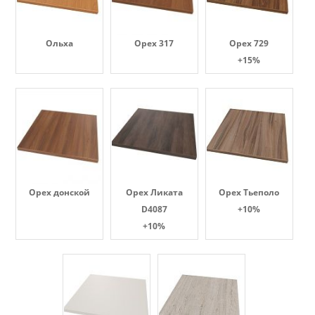
Ольха
Орех 317
Орех 729
+15%
Орех донской
Орех Ликата
Орех Тьеполо
D4087
+10%
+10%