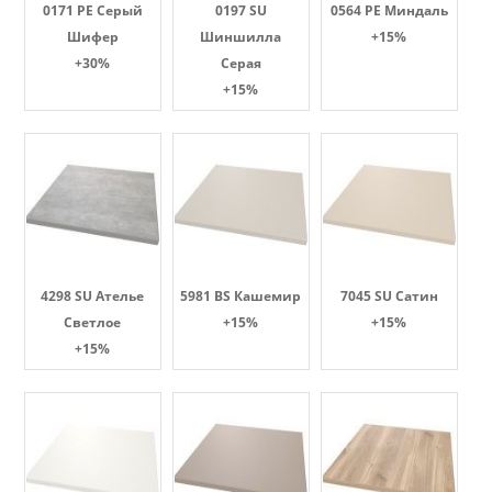
0171 PE Серый
0197 SU
0564 PE Миндаль
Шифер
Шиншилла
+15%
+30%
Серая
+15%
4298 SU Ателье
5981 BS Кашемир
7045 SU Сатин
Светлое
+15%
+15%
+15%