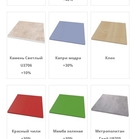
Камень Светлый
Капри модра
Клен
U3706
+30%
+10%
Красный чили
Мамба зеленая
Метрополитан
+30%
+30%
Грей U9705