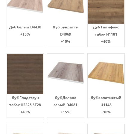
Дуб белый D4430
Дуб Бунратти
Дуб Галифакс
+15%
D4069
табак Н1181
+10%
+40%
Дуб Гладстоун
Дуб Делано
Дуб золотистый
табак H3325 ST28
серый D4081
U1148
+40%
+15%
+10%