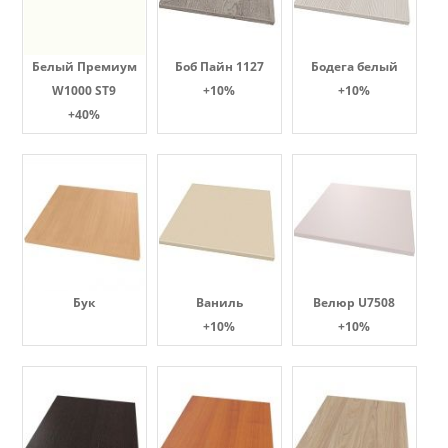
Белый Премиум
Боб Пайн 1127
Бодега белый
W1000 ST9
+10%
+10%
+40%
Бук
Ваниль
Велюр U7508
+10%
+10%