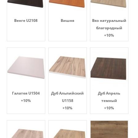
Венге U2108
Вишня
Вяз натуральный
благородный
+10%
Галатея U1504
Дуб Альпийский
Дуб Апрель
+10%
U1158
темный
+10%
+10%