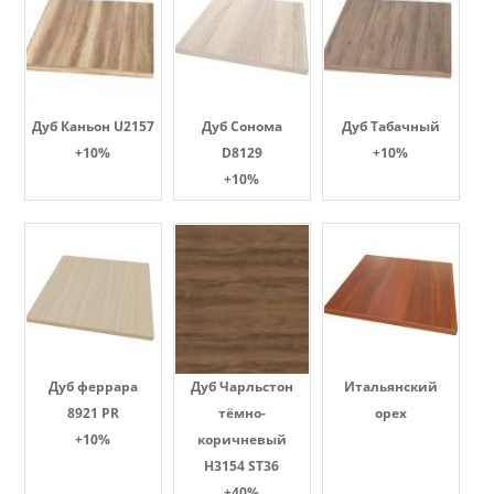
Дуб Каньон U2157
Дуб Сонома
Дуб Табачный
+10%
D8129
+10%
+10%
Дуб феррара
Дуб Чарльстон
Итальянский
8921 PR
тёмно-
орех
+10%
коричневый
H3154 ST36
+40%