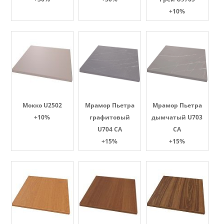
+10%
Мокко U2502
Мрамор Пьетра
Мрамор Пьетра
+10%
графитовый
дымчатый U703
U704 CA
CA
+15%
+15%