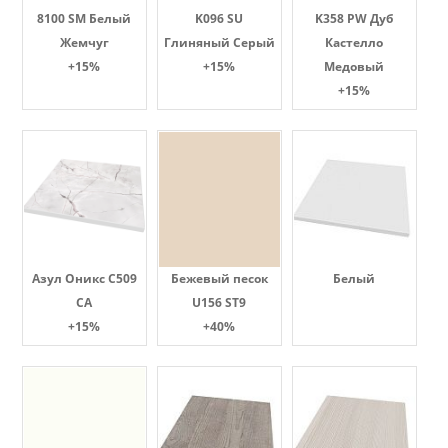
8100 SM Белый
K096 SU
K358 PW Дуб
Жемчуг
Глиняный Серый
Кастелло
+15%
+15%
Медовый
+15%
Азул Оникс С509
Бежевый песок
Белый
СА
U156 ST9
+15%
+40%