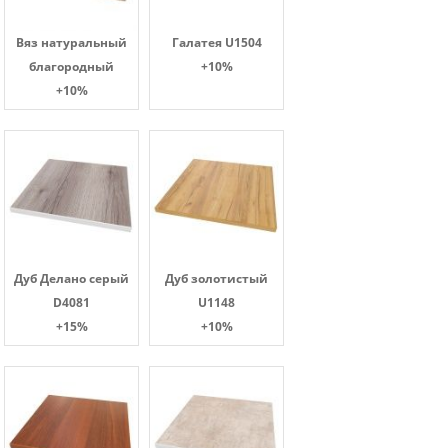
Вяз натуральный
Галатея U1504
благородный
+10%
+10%
Дуб Делано серый
Дуб золотистый
D4081
U1148
+15%
+10%