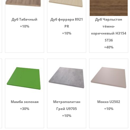
Дуб Табачный
Дуб феррара 8921
Дуб Чарльстон
+10%
PR
тёмно-
+10%
коричневый H3154
ST36
+40%
Мамба зеленая
Метрополитан
Мокко U2502
+30%
Грей U9705
+10%
+10%