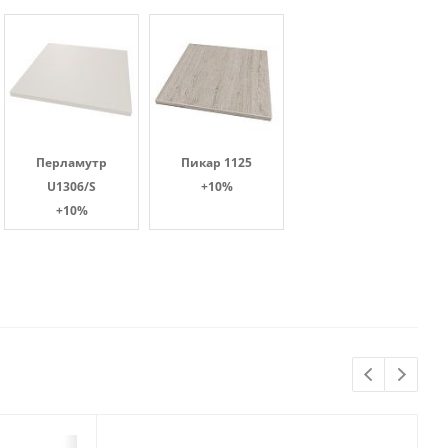
Перламутр
Пикар 1125
U1306/S
+10%
+10%