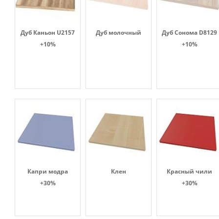
Дуб Каньон U2157
Дуб молочный
Дуб Сонома D8129
+10%
+10%
Капри модра
Клен
Красный чили
+30%
+30%