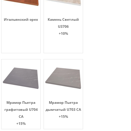
Итальянский орех
Камень Светлый
U3706
+10%
Мрамор Пьетра
Мрамор Пьетра
графитовый U704
дымчатый U703 CA
CA
+15%
+15%