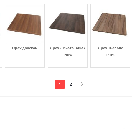
Орех донской
Орех Ликата D4087
Орех Тьеполо
+10%
+10%
1
2