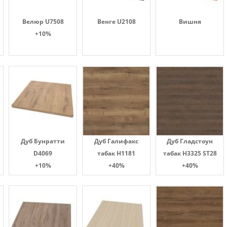
Велюр U7508
Венге U2108
Вишня
+10%
Дуб Бунратти
Дуб Галифакс
Дуб Гладстоун
D4069
табак Н1181
табак H3325 ST28
+10%
+40%
+40%