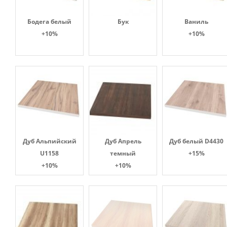
Бодега белый
Бук
Ваниль
+10%
+10%
Дуб Альпийский
Дуб Апрель
Дуб белый D4430
U1158
темный
+15%
+10%
+10%