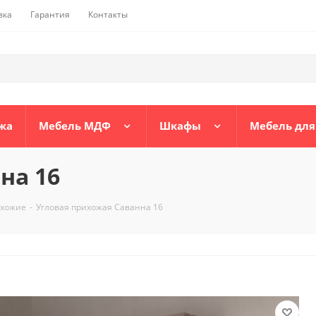
вка
Гарантия
Контакты
жа
Мебель МДФ
Шкафы
Мебель для
на 16
ихожие
-
Угловая прихожая Саванна 16