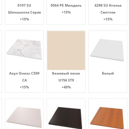
0197 SU
0564 PE Миндаль
4298 SU Ателье
Шиншилла Серая
+15%
Светлое
+15%
+15%
Азул Оникс С509
Бежевый песок
Белый
СА
U156 ST9
+15%
+40%