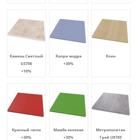
Камень Светлый
Капри модра
Клен
U3706
+30%
+10%
Красный чили
Мамба зеленая
Метрополитан
+30%
+30%
Грей U9705