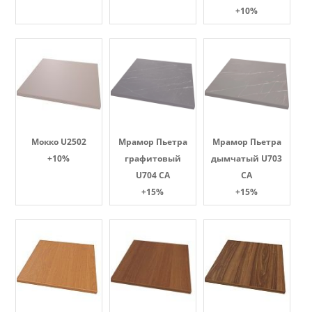
+10%
Мокко U2502
Мрамор Пьетра
Мрамор Пьетра
+10%
графитовый
дымчатый U703
U704 CA
CA
+15%
+15%