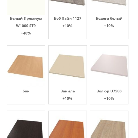
Белый Премиум
Боб Пайн 1127
Бодега белый
W1000 ST9
+10%
+10%
+40%
Бук
Ваниль
Велюр U7508
+10%
+10%