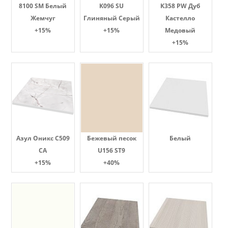
8100 SM Белый
K096 SU
K358 PW Дуб
Жемчуг
Глиняный Серый
Кастелло
+15%
+15%
Медовый
+15%
Азул Оникс С509
Бежевый песок
Белый
СА
U156 ST9
+15%
+40%