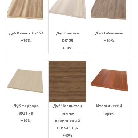
Дуб Каньон U2157
Дуб Сонома
Дуб Табачный
+10%
D8129
+10%
+10%
Дуб феррара
Дуб Чарльстон
Итальянский
8921 PR
тёмно-
орех
+10%
коричневый
H3154 ST36
+40%