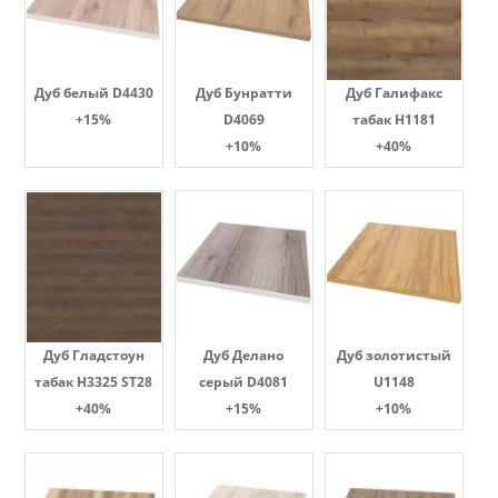
Дуб белый D4430
Дуб Бунратти
Дуб Галифакс
+15%
D4069
табак Н1181
+10%
+40%
Дуб Гладстоун
Дуб Делано
Дуб золотистый
табак H3325 ST28
серый D4081
U1148
+40%
+15%
+10%