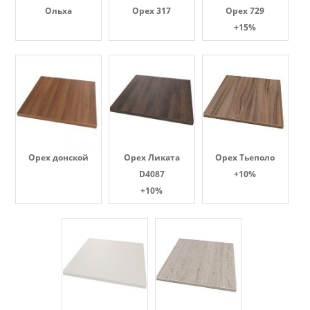
Ольха
Орех 317
Орех 729
+15%
Орех донской
Орех Ликата
Орех Тьеполо
D4087
+10%
+10%