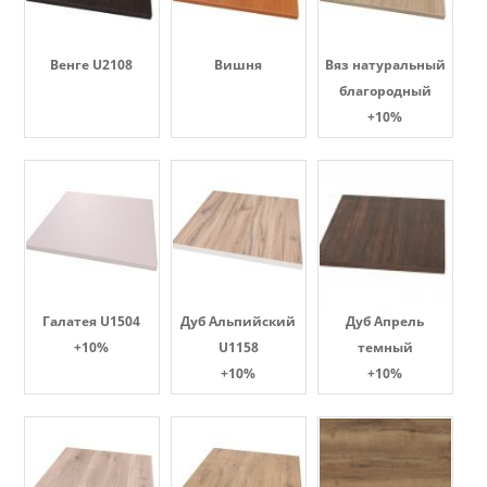
Венге U2108
Вишня
Вяз натуральный
благородный
+10%
Галатея U1504
Дуб Альпийский
Дуб Апрель
+10%
U1158
темный
+10%
+10%