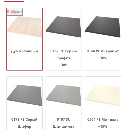
Выбрано
Дуб молочный
0162 PE Серый
0164 PE Антрацит
Графит
+30%
+30%
0171 PE Серый
0197 SU
0564 PE Миндаль
Шифер
Шиншилла
+15%